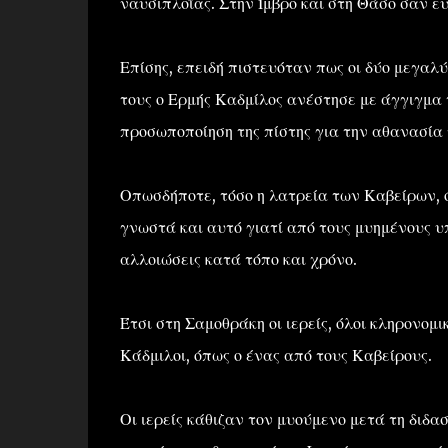
ναυσιπλοΐας. Στην Ίμβρο και στη Θάσο σαν ε
Επίσης, επειδή πιστευόταν πως οι δύο μεγαλύ
τους ο Ερμής Καδμίλος ανέστησε με άγγιγμα 
προσωποποίηση της πίστης για την αθανασία 
Οπωσδήποτε, τόσο η λατρεία των Καβείρων, ό
γνωστά και αυτό γιατί από τους μυημένους υπ
αλλοιώσεις κατά τόπο και χρόνο.
Έτσι στη Σαμοθράκη οι ιερείς, όλοι κληρονομ
Κάδμιλοι, όπως ο ένας από τους Καβείρους.
Οι ιερείς κάθιζαν τον μυούμενο μετά τη διδα