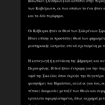
Βοιωτικές (Ανθηδών) και κατόπιν στην περιο
των Καβείρων», εκ των οποίων το ένα ήταν α
και τα δύο περίφημα.
Οι Κάβειροι ήταν οι Θεοί των Σιδερένιων Σ
Ήταν επίσης οι προστάτες Θεοί των φημισμέ
μυστηριακής λατρείας στενά σχετισμένη με τ
Η καταγωγή ή η σύνδεση της Δήμητρος και α
Περσεφόνης. Η θεά ήταν έντρομη για την παρθ
νησί της Σικελίας όπου έκρυψε την θυγατέρα
φυσητήρες του Ηφαίστου, αλλά οι γιοι του, ο
τέτοιες διαφωνίες μεταξύ των Θεών και συμ
εργαλεία σφυρηλατημένα, όπως αιχμηρά μετά