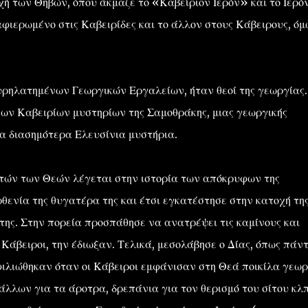
χή των Θηβών, όπου άκμαζε το «Καβείριον Ιερόν» και το Ιερό
φιερωμένο στις Καβειρίδες και το άλλον στους Κάβειρους, όμ
φυρηλατημένων Γεωργικών Εργαλείων, ήταν θεοί της γεωργίας.
νων Καβειρίων μυστηρίων της Σαμοθράκης, μιας γεωργικής
α διασημότερα Ελευσίνια μυστήρια.
υτών των Θεών λέγεται στην ιστορία των απόκρυφων της
ενία της θυγατέρα της και έτσι εγκατέστησε στην κατοχή της
 της. Στην πορεία προσπάθησε να ανατρέψει τις καμίνους και
ι Κάβειροι, την έδιωξαν. Τελικά, μεσολάβησε ο Δίας, όπως πάν
φιλιώθηκαν όταν οι Κάβειροι εμφάνισαν στη Θεά ποικίλα γεω
λλων για τα άροτρα, δρεπάνια για τον θερισμό του σίτου κλπ