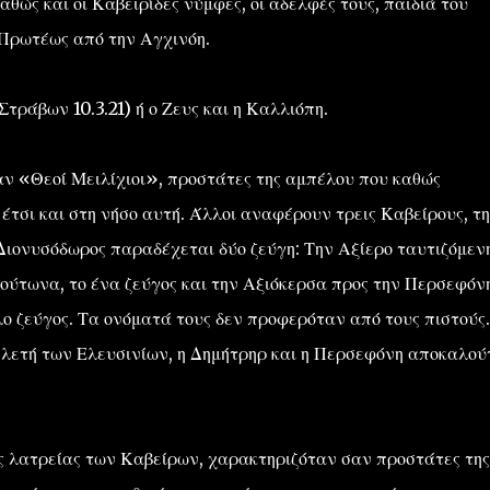
αθώς και οι Καβειρίδες νύμφες, οι αδελφές τους, παιδιά του
 Πρωτέως από την Αγχινόη.
Στράβων 10.3.21) ή ο Ζευς και η Καλλιόπη.
ν «Θεοί Μειλίχιοι», προστάτες της αμπέλου που καθώς
έτσι και στη νήσο αυτή. Άλλοι αναφέρουν τρεις Καβείρους, τ
 Διονυσόδωρος παραδέχεται δύο ζεύγη: Την Αξίερο ταυτιζόμεν
ούτωνα, το ένα ζεύγος και την Αξιόκερσα προς την Περσεφόνη
λο ζεύγος. Τα ονόματά τους δεν προφερόταν από τους πιστούς.
λετή των Ελευσινίων, η Δημήτρηρ και η Περσεφόνη αποκαλού
ης λατρείας των Καβείρων, χαρακτηριζόταν σαν προστάτες της