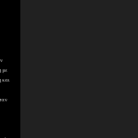
ην
η με
 και
ταν