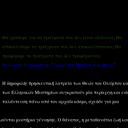
Θα γράψομε για τα πράγματα που δεν είναι αξιόλογα; Θα
αποκαλύψομε τα πράγματα που δεν αποκαλύπτονται; Θα
''ΜΑΓΕΜΕΝΕΣ'' /PROJECT
ΣΧΕΤΙΚΑ/ABOUT
προφέρομε τα πράγματα που δεν προφέρονται;
Ιουλιανός Αυτοκράτωρ "Ύμνος στη Μητέρα των Θεών"
Η δημοφιλής θρησκευτική λατρεία των Θεών του Ολύμπου κα
των Ελληνικών Μυστηρίων συγκρατούν μία περίεργη και ειδ
ταλάντευση πάνω από τον αρχαίο κόσμο, σχεδόν για μια
λούνται μυστήρια γέννησης. Ο θάνατος, η μεταθανάτια ζωή κα