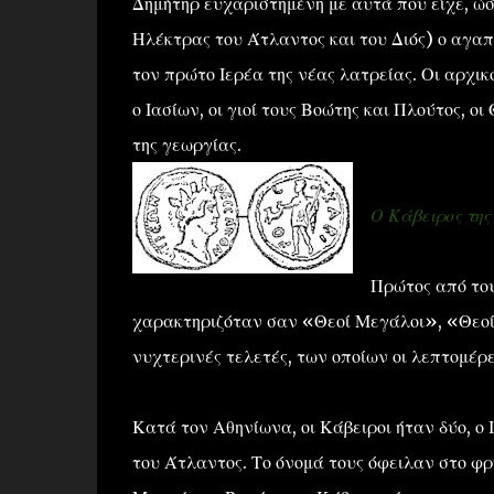
Δημήτηρ ευχαριστημένη με αυτά που είχε, ώσ
Ηλέκτρας του Άτλαντος και του Διός) ο αγαπη
τον πρώτο Ιερέα της νέας λατρείας. Οι αρχικ
ο Ιασίων, οι γιοί τους Βοώτης και Πλούτος, 
της γεωργίας.
Ο Κάβειρος της
Πρώτος από του
χαρακτηριζόταν σαν «Θεοί Μεγάλοι», «Θεοί 
νυχτερινές τελετές, των οποίων οι λεπτομέρε
Κατά τον Αθηνίωνα, οι Κάβειροι ήταν δύο, ο 
του Άτλαντος. Το όνομά τους όφειλαν στο φ