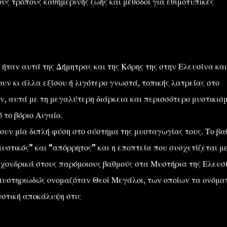
ς τρόπους καθημερινής ζωής και μέθοδοι για εθιμοτυπικές
ήταν αυτά της Δήμητρας και της Κόρης της στην Ελευσίνα και
υν κι άλλα εξίσου ή λιγότερο γνωστά, τοπικής λατρείας στο
ν, αυτά με τη μεγαλύτερη διάρκεια και περισσότερο μυστικισ
 το βόριο Αιγαίο.
υν μία διπλή φύση στο σύστημα της μυσταγωγίας τους. Το βα
μυστικός” και “απόρρητος” και η εποπτεία που συσχετίζεται με
 χονδρικά στους παρόμοιους βαθμούς στα Μυστήρια της Ελευσ
ι μυστηριωδώς ονομαζόταν Θεοί Μεγάλοι, των οποίων τα ονόμα
υστική αποκάλυψη στις