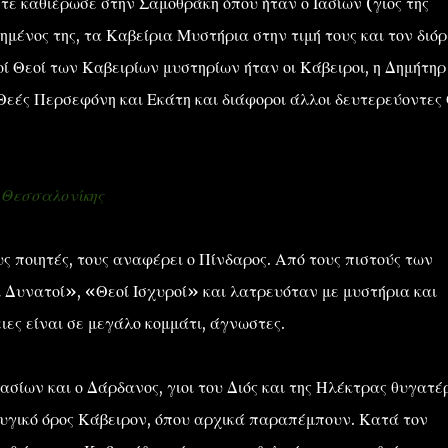
τε καθιέρωσε στην Σαμοθράκη όπου ήταν ο Ιασίων (γιος της
μένος της, τα Καβείρια Μυστήρια στην τιμή τους και τον διόρ
οί Θεοί των Καβειρίων μυστηρίων ήταν οι Κάβειροι, η Δημήτηρ
οι Θεές Περσεφόνη και Εκάτη και διάφοροι άλλοι δευτερεύοντες
 Θεσσαλονίκης
ς ποιητές, τους αναφέρει ο Πίνδαρος. Από τους πιστούς των
Δυνατοί», «Θεοί Ισχυροί» και λατρευόταν με μυστήρια και
ιες είναι σε μεγάλο κομμάτι, άγνωστες.
Ιασίων και ο Δάρδανος, γιοι του Διός και της Ηλέκτρας θυγατέ
ρυγικό όρος Κάβειρον, όπου αρχικά παραπέμπουν. Κατά τον