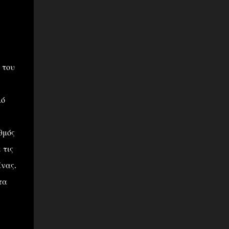
 του
μό
θμός
 τις
ίνας.
τα