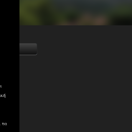
ι
ική
ι τα