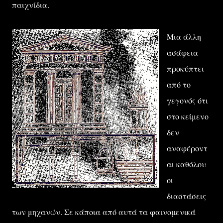
παιχνίδια.
Μια άλλη
ασάφεια
προκύπτει
από το
γεγονός ότι
στο κείμενο
δεν
αναφέροντ
αι καθόλου
οι
διαστάσεις
των μηχανών. Σε κάποια από αυτά τα φαινομενικά