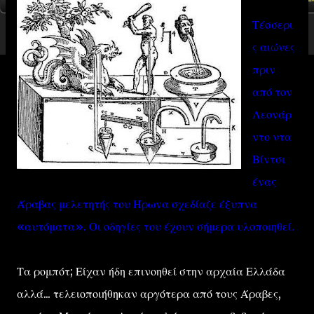
Τέσσερι
ς αιώνες
πριν
από τον
Λεονάρ
ντο ντα
Βίντσι
ένας
Άραβας μελετητής του Ήρωνα σχεδίαζε έξυπνα
«αυτόματα». Οι οδηγίες του έχουν σήμερα υλοποιηθεί.
Τα ρομπότ; Είχαν ήδη επινοηθεί στην αρχαία Ελλάδα
αλλά... τελειοποιήθηκαν αργότερα από τους Άραβες,