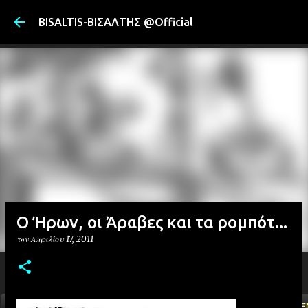
Μετάβαση στ
BISALTIS-ΒΙΣΑΛΤΗΣ @Official
Ο Ήρων, οι Άραβες και τα ρομπότ...
την
Απριλίου 17, 2011
ΑΡΧΙΚΗ
YOUTUBE
FACEBOOK
''ΜΑΓΕΜΕ