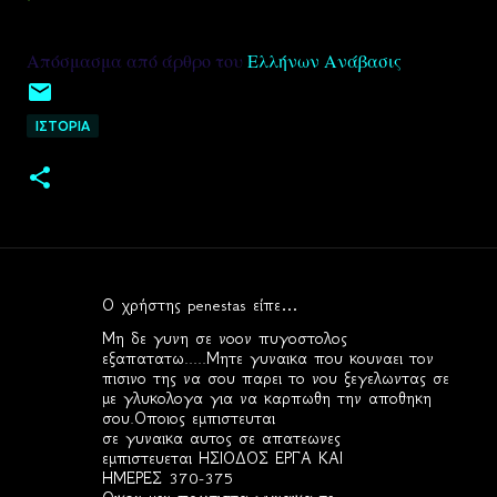
Απόσμασμα από άρθρο του
Ελλήνων Ανάβασις
ΙΣΤΟΡΙΑ
Ο χρήστης penestas είπε…
Σ
Μη δε γυνη σε νοον πυγοστολος
χ
εξαπατατω.....Μητε γυναικα που κουναει τον
πισινο της να σου παρει το νου ξεγελωντας σε
ό
με γλυκολογα για να καρπωθη την αποθηκη
λ
σου.Οποιος εμπιστευται
σε γυναικα αυτος σε απατεωνες
ι
εμπιστευεται ΗΣΙΟΔΟΣ ΕΡΓΑ ΚΑΙ
α
ΗΜΕΡΕΣ 370-375