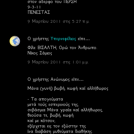
στον αδερφο του ΠΕΡΣΗ
9-3-11
ΠΕΝΕΣΤΑΣ
9 Μαρτίου 2011 στις 5:27 π.μ.
Ο χρήστης
Υπερνεφέλιος
είπε…
Φίλε ΒΙΣΑΛΤΗ, Ορώ τον Άνθρωπο.
Νίκος Σάμιος
9 Μαρτίου 2011 στις 1:01 μ.μ.
Ο χρήστης Ανώνυμος είπε…
Μάνα (γυνή) βωβή, κωφή καί αλλήθωρος
- Τα απογεύματα
μετά τούς εσπερινούς της,
σεβάσμια Μάνα γραία καί αλλήθωρος,
θεούσα τε, βωβή, κωφή
καί με κότσον,
εξέρχεται εις τον εξώστην της
ίνα διαβάση μυθεύματα διαθήκης.