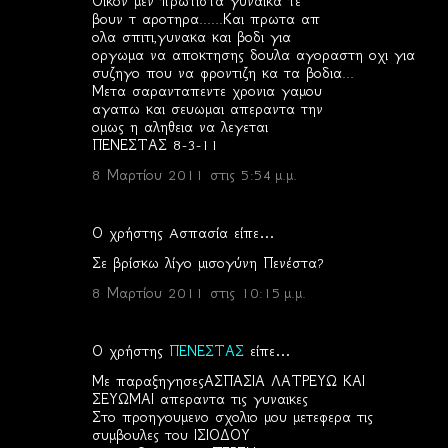
Οικον μεν πρωτιστα γυναικα τε
βουν τ αροτηρα......Και πρωτα απ
ολα σπιτι,γυνακα και βοδι για
οργωμα να αποκτησης δουλα αγοραστη οχι για
συζηγο που να φροντιζη κα τα βοδια...
Μετα σαρανταπεντε χρονια γαμου
αγαπω και σευωμαι απεραντα την
ομως η αληθεια να λεγεται
ΠΕΝΕΣΤΑΣ 8-3-11
8 Μαρτίου 2011 στις 5:54 μ.μ.
Ο χρήστης Aσπασία είπε…
Σε βρίσκω λίγο μισογύνη Πενέστα?
8 Μαρτίου 2011 στις 10:15 μ.μ.
Ο χρήστης
ΠΕΝΕΣΤΑΣ
είπε…
Με παραξηγησεςΑΣΠΑΣΙΑ ΛΑΤΡΕΥΩ ΚΑΙ
ΣΕΥΩΜΑΙ απεραντα τις γυναικες
Στο προηγουμενο σχολιο μου μετεφερα τις
συμβουλες του ΙΣΙΟΔΟΥ