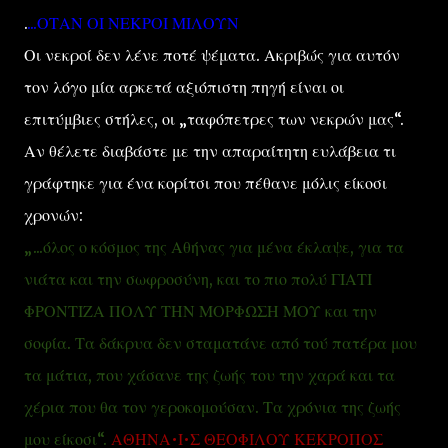
.
...ΟΤΑΝ ΟΙ ΝΕΚΡΟΙ ΜΙΛΟΥΝ
Οι νεκροί δεν λένε ποτέ ψέματα. Ακριβώς για αυτόν
τον λόγο μία αρκετά αξιόπιστη πηγή είναι οι
επιτύμβιες στήλες, οι „ταφόπετρες των νεκρών μας“.
Αν θέλετε διαβάστε με την απαραίτητη ευλάβεια τι
γράφτηκε για ένα κορίτσι που πέθανε μόλις είκοσι
χρονών:
„...όλος ο κόσμος της Αθήνας για μένα έκλαψε, για τα
νιάτα και την σωφροσύνη, και το πιο πολύ ΓΙΑΤΙ
ΦΡΟΝΤΙΖΑ ΠΟΛΥ ΤΗΝ ΜΟΡΦΩΣΗ ΜΟΥ και την
σοφία. Τα δάκρυα δεν σταματάνε από τού πατέρα μου
τα μάτια, που χάσανε της ζωής του την χαρά και τα
χέρια που θα τον γεροκομούσαν. Τα χρόνια της ζωής
μου είκοσι“.
ΑΘΗΝΑ•Ι•Σ ΘΕΟΦΙΛΟΥ ΚΕΚΡΟΠΟΣ