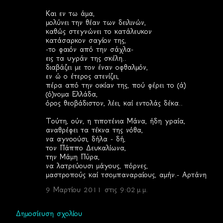
Και εν τω άμα,
μολύνει την θέαν των δειλινών,
καθώς στεγνώνει το κατάλευκον
κατάσαρκον σαγίον της,
-το φαιόν από την σάχλα-
εις τα υγράν της σκέλη..
διαβάζει με τον έναν οφθαλμόν,
εν ώ ο έτερος ατενίζει,
πέρα από την οικίαν της, πού φέρει το (ά)
(ό)νομα Ελλάδα,
όρος θεοβάδιστον, λέει, καί εντολάς δέκα..
Τούτη, ούν, η τιποτένια Μάνα, ήδη γραία,
αναθρέφει τα τέκνα της νόθα,
να αγνοούσι, δήλα - δή,
τον Πάππο Δευκαλίωνα,
την Μάμη Πύρα,
να λατρεύουσι μάγους, πόρνες,
μαστροπούς καί τσομπαναραίους, αμήν.- Αρτάνη
9 Μαρτίου 2011 στις 9:02 μ.μ.
Δημοσίευση σχολίου