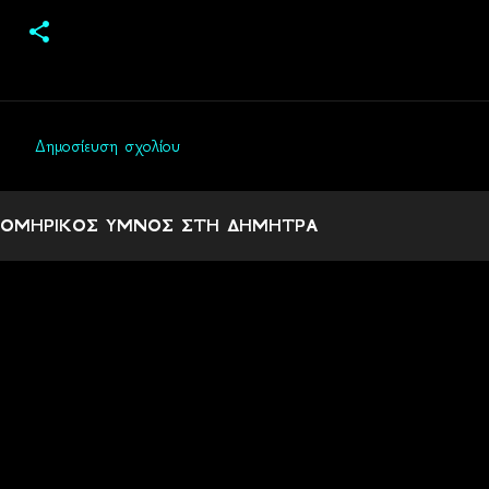
Δημοσίευση σχολίου
Σ
χ
ΟΜΗΡΙΚΟΣ ΥΜΝΟΣ ΣΤΗ ΔΗΜΗΤΡΑ
ό
λ
ι
α