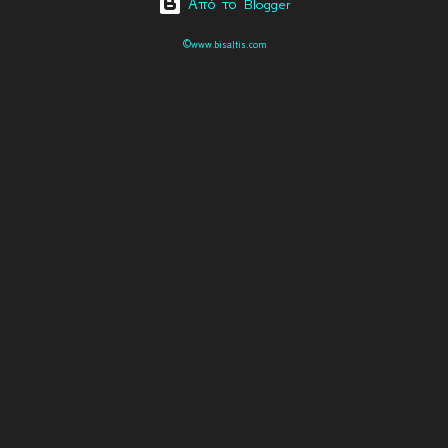
Από το Blogger
©www.bisaltis.com