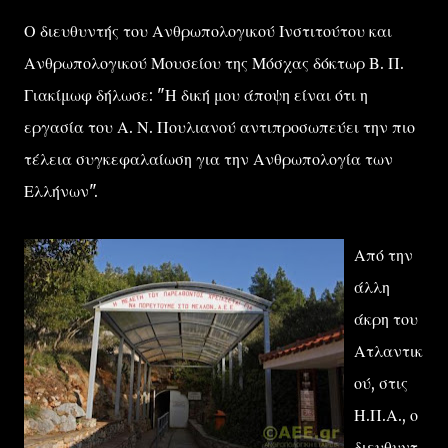
Ο διευθυντής του Ανθρωπολογικού Ινστιτούτου και
Ανθρωπολογικού Μουσείου της Μόσχας δόκτωρ Β. Π.
Γιακίμωφ δήλωσε: "Η δική μου άποψη είναι ότι η
εργασία του Α. Ν. Πουλιανού αντιπροσωπεύει την πιο
τέλεια συγκεφαλαίωση για την Ανθρωπολογία των
Ελλήνων".
Από την
άλλη
άκρη του
Ατλαντικ
ού, στις
Η.Π.Α., ο
διευθυντ