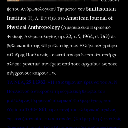
ής του Ανθρωπολογικού Τμήματος του Smithsonian
Institute Τζ. Λ. Έϊντζελ στο American Journal of
Physical Anthropology (Αμερικανικό Περιοδικό
Φυσικής Ανθρωπολογίας αρ. 22, τ. 5, 1964, σ. 343) σε
βιβλιοκρισία της «Προέλευσης των Ελλήνων» γράφει:
«Ο Άρης Πουλιανός... σωστά αποφαίνεται ότι υπάρχει
πλήρης γενετική συνέχεια από τους αρχαίους ως τους
σύγχρονους καιρούς...».
ΤΑ ΝΕΑ, 25-1-1962: «Η επιστημονική έρευνα του Α. Ν.
Πουλιανού αντικρούει τη δογματική θεωρία του
μισέλληνος Γερμανού ιστορικού Φαλμεράγιερ, που
έζησε το 1790-1861, την εποχή του ελληνικού αγώνος
της ανεξαρτησίας - και ο οποίος (Φαλμεράιερ) εντελώς
δογματικά, χωρίς δηλαδή να προηγηθεί ανθρωπολογική