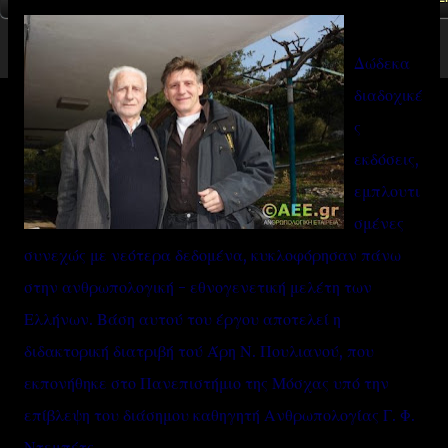
Δώδεκα
διαδοχικέ
ς
εκδόσεις,
εμπλουτι
σμένες
συνεχώς με νεότερα δεδομένα, κυκλοφόρησαν πάνω
στην ανθρωπολογική - εθνογενετική μελέτη των
Ελλήνων. Βάση αυτού του έργου αποτελεί η
διδακτορική διατριβή τού Άρη Ν. Πουλιανού, που
εκπονήθηκε στο Πανεπιστήμιο της Μόσχας υπό την
επίβλεψη του διάσημου καθηγητή Ανθρωπολογίας Γ. Φ.
Ντεμπέτς.