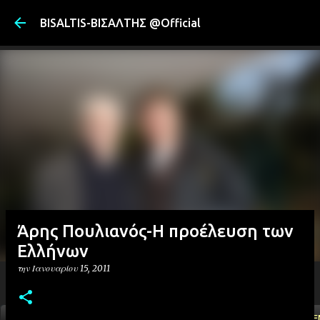
Μετάβαση στ
BISALTIS-ΒΙΣΑΛΤΗΣ @Official
Άρης Πουλιανός-Η προέλευση των
Ελλήνων
την
Ιανουαρίου 15, 2011
ΑΡΧΙΚΗ
YOUTUBE
FACEBOOK
''ΜΑΓΕΜΕ