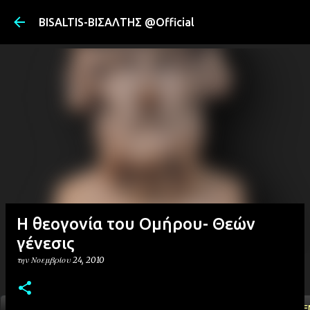
Μετάβαση στ
BISALTIS-ΒΙΣΑΛΤΗΣ @Official
Η θεογονία του Ομήρου- Θεών
γένεσις
την
Νοεμβρίου 24, 2010
ΑΡΧΙΚΗ
YOUTUBE
FACEBOOK
''ΜΑΓΕΜΕ