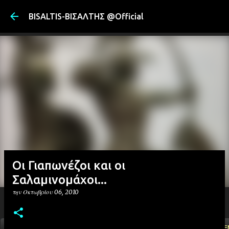
Μετάβαση στ
BISALTIS-ΒΙΣΑΛΤΗΣ @Official
Oι Γιαπωνέζοι και οι
Σαλαμινομάχοι...
την
Οκτωβρίου 06, 2010
ΑΡΧΙΚΗ
YOUTUBE
FACEBOOK
''ΜΑΓΕΜΕ