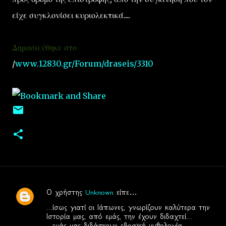
είχε συγκλονίσει κυριολεκτικά....
Δημοσιεύθηκε στο
/
www.12830.gr/Forum/draseis/3310
Ο χρήστης
Unknown
είπε…
Σ
...ίσως γιατί οι Ιάπωνες, γνωρίζουν καλύτερα την
χ
Ιστορία μας, από εμάς, την έχουν διδαχτεί...
...εμάς μας διδάσκουν εβραϊκή μυθολογία...