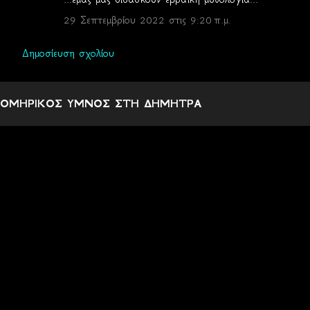
ό
λ
29 Σεπτεμβρίου 2022 στις 9:20 π.μ.
ι
Δημοσίευση σχολίου
α
ΟΜΗΡΙΚΟΣ ΥΜΝΟΣ ΣΤΗ ΔΗΜΗΤΡΑ