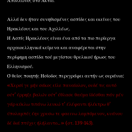
Απόλλωνος στο Ακτιο.
Αλλά δεν ήταν συνηθισμένες ασπίδες και εκείνες του
Ηρακλέους και του Αχιλλέως.
Ή Ασπίς Ηρακλέους είναι ένα από τα πιο περίεργα
αρχαιοελληνικά κείμενα και αναφέρεται στην
περίφημη ασπίδα τού μεγίστου θρυλικού ήρωος του
Ελληνισμού.
Ό θείος ποιητής Ησίοδος περιγράφει αυτήν ως ουράνια:
«Χερσί γε μήν σάκος είλε παναίολον, ουδέ τις αυτό
ούτ' έρρηξε βαλών ούτ' έθλασε θαύμα ίδέσθαι πάν μέν
γάρ κύκλω τιτάνω λευκώ τ' έλέφαντι ήλέκτρω θ'
ύπολαμπές έην χρυσω τε φαεινω λαμπόμενον, κυάνου
δέ διά πτύχες ήλήλαντο...» (στ. 139-143).