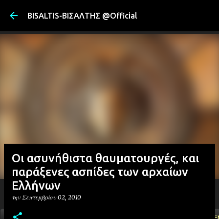
Μετάβαση στ
BISALTIS-ΒΙΣΑΛΤΗΣ @Official
Οι ασυνήθιστα θαυματουργές, και
παράξενες ασπίδες των αρχαίων
Ελλήνων
την
Σεπτεμβρίου 02, 2010
ΑΡΧΙΚΗ
YOUTUBE
FACEBOOK
''ΜΑΓΕΜΕ