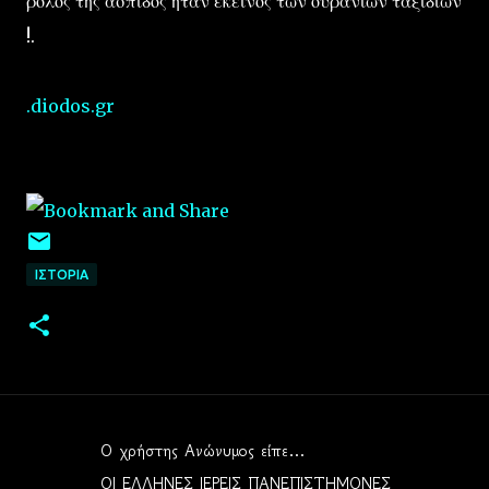
ρόλος της άσπίδος ήταν εκείνος των ουρανίων ταξιδιών
!.
.diodos.gr
ΙΣΤΟΡΙΑ
Ο χρήστης Ανώνυμος είπε…
Σ
ΟΙ ΕΛΛΗΝΕΣ ΙΕΡΕΙΣ ΠΑΝΕΠΙΣΤΗΜΟΝΕΣ