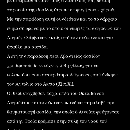
με αυτή καθυπέταξε τους αντιπάλους του, διότι ή
παρουσία της άσπίδος έτρεπε σε φυγή τους εχθρούς.
Με την παράδοση αυτή συνδεόταν και το πανάρχαιο
έθιμο σύμφωνα με το όποιο οι νικητές των αγώνων του
Αργούς ελάμβαναν εκτός από τον στέφανο και για
έπαθλο μια ασπίδα.
Αυτή την παράδοση περί Άβαντείας άσπίδος
χρησιμοποίησε εντέχνως ό Βιργίλιος, για να
κολακεύσει τον αυτοκράτορα Αύγουστο, πού ένίκησε
τόν Αντώνιο στο Ακτιο (31 π.Χ.).
Οι θεοί ετάχθησαν τάχα υπέρ του Οκταβιανού
Αυγούστου και τον έκαναν ικανό να παραλαβή την
θαυματουργή ασπίδα, την οποία ό Αινείας φεύγοντας
από την Τροία κρέμασε στην πύλη του ναού τού