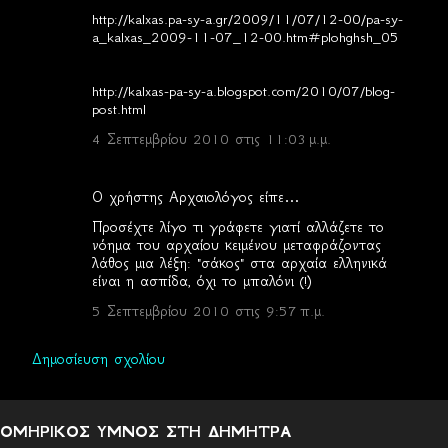
http://kalxas.pa-sy-a.gr/2009/11/07/12-00/pa-sy-
a_kalxas_2009-11-07_12-00.htm#plohghsh_05
http://kalxas-pa-sy-a.blogspot.com/2010/07/blog-
post.html
4 Σεπτεμβρίου 2010 στις 11:03 μ.μ.
Ο χρήστης Αρχαιολόγος είπε…
Προσέχτε λίγο τι γράφετε γιατί αλλάζετε το
νόημα του αρχαίου κειμένου μεταφράζοντας
λάθος μια λέξη: "σάκος" στα αρχαία ελληνικά
είναι η ασπίδα, όχι το μπαλόνι (!)
5 Σεπτεμβρίου 2010 στις 9:57 π.μ.
Δημοσίευση σχολίου
ΟΜΗΡΙΚΟΣ ΥΜΝΟΣ ΣΤΗ ΔΗΜΗΤΡΑ