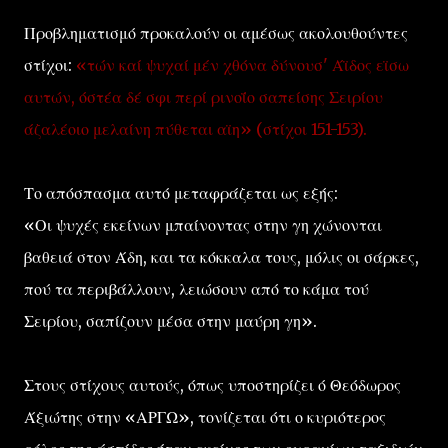
Προβληματισμό προκαλούν οι αμέσως ακολουθούντες
στίχοι:
«τών καί ψυχαί μέν χθόνα δύνουσ' Άϊδος εϊσω
αυτών, όστέα δέ σφι περί ρινοΐο σαπείσης Σειρίου
άζαλέοιο μελαίνη πύθεται αϊη» (στίχοι 151-153).
Το απόσπασμα αυτό μεταφράζεται ως εξής:
«Οι ψυχές εκείνων μπαίνοντας στην γη χώνονται
βαθειά στον Άδη, και τα κόκκαλα τους, μόλις οι σάρκες,
πού τα περιβάλλουν, λειώσουν από το κάμα τού
Σειρίου, σαπίζουν μέσα στην μαύρη γη».
Στους στίχους αυτούς, όπως υποστηρίζει ό Θεόδωρος
Άξιώτης στην «ΑΡΓΩ», τονίζεται ότι ο κυριότερος