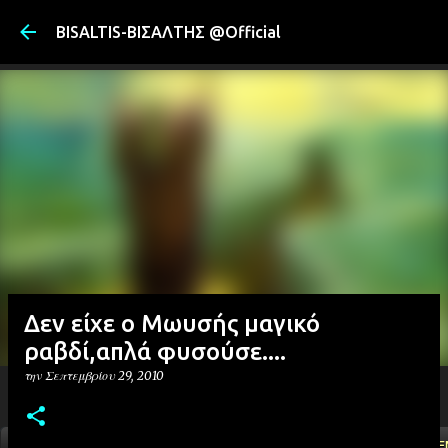
Μετάβαση στ
BISALTIS-ΒΙΣΑΛΤΗΣ @Official
Δεν είχε ο Μωυσής μαγικό
ραβδί,απλά φυσούσε....
την
Σεπτεμβρίου 29, 2010
ΑΡΧΙΚΗ
YOUTUBE
FACEBOOK
''ΜΑΓΕΜΕ