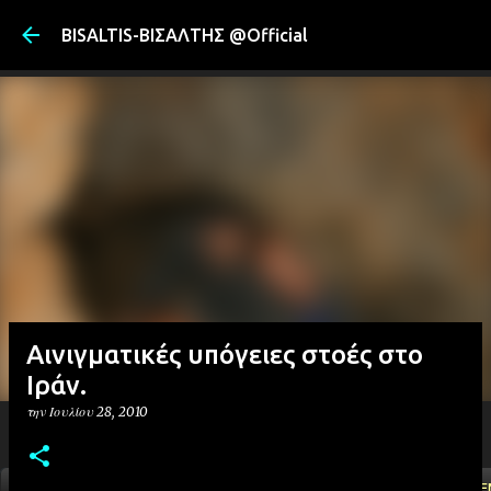
Μετάβαση στ
BISALTIS-ΒΙΣΑΛΤΗΣ @Official
Αινιγματικές υπόγειες στοές στο
Ιράν.
την
Ιουλίου 28, 2010
ΑΡΧΙΚΗ
YOUTUBE
FACEBOOK
''ΜΑΓΕΜΕ