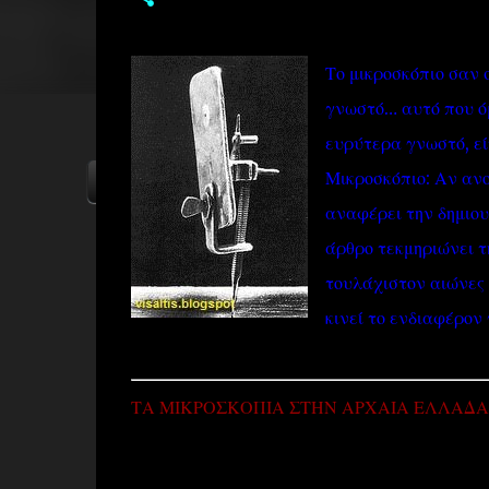
Το μικροσκόπιο σαν 
γνωστό… αυτό που όμ
ευρύτερα γνωστό, εί
Μικροσκόπιο: Αν ανο
ΑΡΧΙΚΗ
YOUTUBE
FACEBOOK
αναφέρει την δημιου
άρθρο τεκμηριώνει τ
τουλάχιστον αιώνες π
κινεί το ενδιαφέρο
ΤΑ ΜΙΚΡΟΣΚΟΠΙΑ ΣΤΗΝ ΑΡΧΑΙΑ ΕΛΛΑΔΑ .