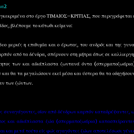
μα2
υγκεκριμένα στο έργο ΤΙΜΑΙΟΣ–ΚΡΙΤΙΑΣ, που περιγράφεται 
δος, βλέπουμε το κάτωθι κείμενο:
δυο μεριές η επιθυμία και ο έρωτας, του ανδρός και της γυνα
αρπόν από τα δένδρα, σπέρνουν στη μήτρα όπως σε καλλιεργ
τητος των και αδιάπλαστα ζωντανά όντα (σπερματοζωάρια
 και θα τα μεγαλώσουν εκεί μέσα και ύστερα θα τα οδηγήσου
αν των ζώντων.
ως συναγάγοντες, οίον από δένδρων καρπόν καταδρέψαντες, ω
τος και αδιάπλαστα ζώα (σπερματοζωάρια) κατασπείραντες
αι και μετά τούτο είς φώς αγαγόντες ζώων αποτελέσωσι γένε