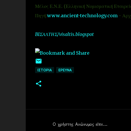
Μέλος Ε.Ν.Ε. (Ελληνική Νομισματική Εταιρεί
Πηγή:
www.ancient-technology.com
- Αρχ
BIΣΑΛΤΗΣ/visaltis.blogspot
ΙΣΤΟΡΙΑ
EΡΕΥΝΑ
Ο χρήστης Ανώνυμος είπε…
Σ