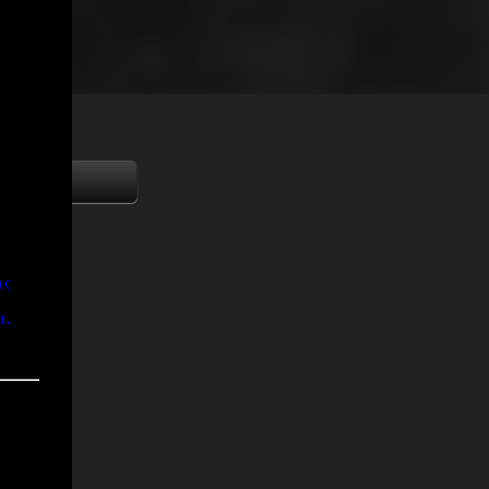
ας
α.