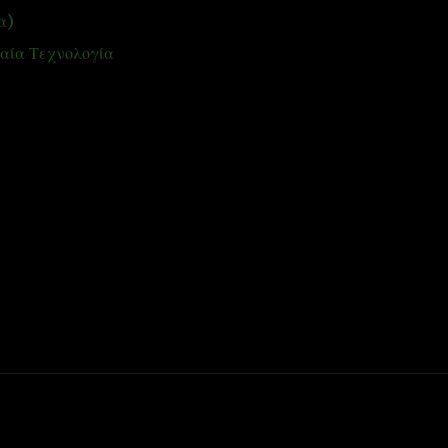
α)
αία Τεχνολογία