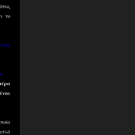
όπιο,
ι το
είναι
»
πέρα
ίναι
οποία
 απλό