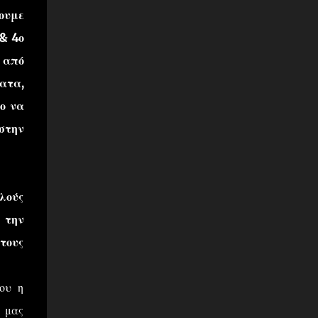
ουμε
& 4ο
 από
ατα,
ο να
στην
λλούς
 την
τους
ου η
 μας