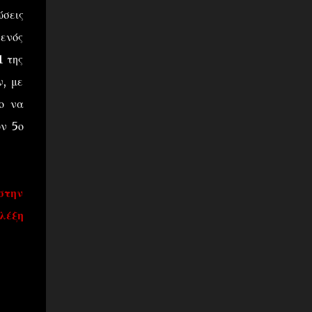
ώσεις
 ενός
1 της
ν, με
ο να
ον 5ο
στην
λέξη