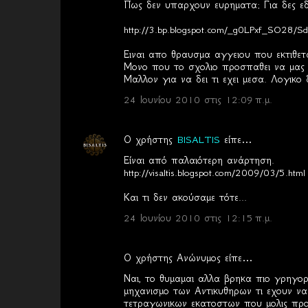
Πως δεν υπαρχουν ευρηματα; Για δες ε
χ
http://3.bp.blogspot.com/_g0LPxf_SO28/
ό
λ
Ειναι απο θραυσμα αγγειου που εκτιθετ
Μονο που το σχολιο προσπαθει να μας π
ι
Μαλλον για να δει τι εχει μεσα. Λογικο 
α
24 Ιουνίου 2010 στις 12:09 π.μ.
Ο χρήστης
BISALTIS
είπε…
Είναι από παλαιότερη ανάρτηση.
http://visaltis.blogspot.com/2009/03/5.html
Και τι δεν ακούσαμε τότε...
24 Ιουνίου 2010 στις 12:15 π.μ.
Ο χρήστης Ανώνυμος είπε…
Ναι, το θυμαμαι αλλα βρηκα πιο γρηγορ
μηχανισμο των Αντικυθηρων τι εχουν να 
τετραγωνικων εκατοστων που μολις προ