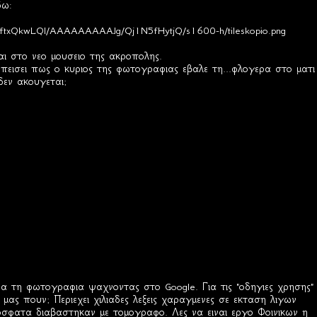
δω:
SdftxQkwLQI/AAAAAAAAAJg/Qj1N5fHytjQ/s1600-h/tileskopio.png
αι στο νεο μουσειο της ακροπολης.
εισει πως ο κυριος της φωτογραφιας εβαλε τη...φλογερα στο ματι 
δεν ακουγεται;
α τη φωτογραφια ψαχνοντας στο Google. Για τις "οδηγιες χρησης"
μας πουν; Περιεχει χιλιαδες λεξεις χαραγμενες σε εκταση λιγων
σφατα διαβαστηκαν με τομογραφο. Λες να ειναι εργο Φοινικων η