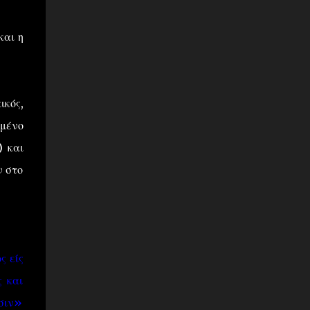
και η
ικός,
ημένο
) και
ν στο
ς είς
 και
σιν»