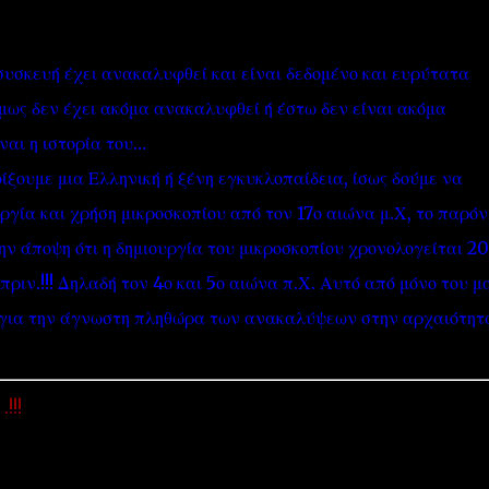
συσκευή έχει ανακαλυφθεί και είναι δεδομένο και ευρύτατα
ως δεν έχει ακόμα ανακαλυφθεί ή έστω δεν είναι ακόμα
ναι η ιστορία του…
ίξουμε μια Ελληνική ή ξένη εγκυκλοπαίδεια, ίσως δούμε να
''ΜΑΓΕΜΕΝΕΣ'' /PROJECT
ΣΧΕΤΙΚΑ/ABOUT
ργία και χρήση μικροσκοπίου από τον 17ο αιώνα μ.Χ, το παρόν
ην άποψη ότι η δημιουργία του μικροσκοπίου χρονολογείται 20
ριν.!!! Δηλαδή τον 4ο και 5ο αιώνα π.Χ. Αυτό από μόνο του μ
ν για την άγνωστη πληθώρα των ανακαλύψεων στην αρχαιότητ
!!!