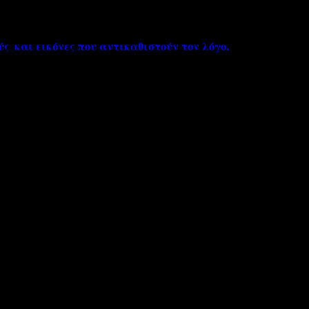
 και εικόνες που αντικαθιστούν τον λόγο.
''ΜΑΓΕΜΕΝΕΣ'' /PROJECT
ΣΧΕΤΙΚΑ/ABOUT