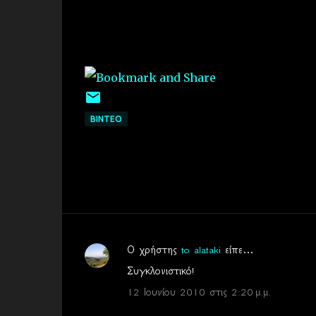
ΒΙΝΤΕΟ
Ο χρήστης
to alataki
είπε…
Σ
Συγκλονιστικό!
χ
12 Ιουνίου 2010 στις 2:20 μ.μ.
ό