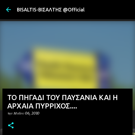
Μετάβαση στ
BISALTIS-ΒΙΣΑΛΤΗΣ @Official
ΤΟ ΠΗΓΑΔΙ ΤΟΥ ΠΑΥΣΑΝΙΑ ΚΑΙ Η
ΑΡΧΑΙΑ ΠΥΡΡΙΧΟΣ....
την
Μαΐου 06, 2010
ΑΡΧΙΚΗ
YOUTUBE
FACEBOOK
''ΜΑΓΕΜΕ