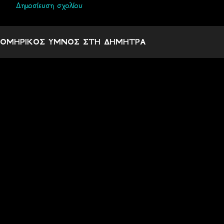
Δημοσίευση σχολίου
Σ
χ
ΟΜΗΡΙΚΟΣ ΥΜΝΟΣ ΣΤΗ ΔΗΜΗΤΡΑ
ό
λ
ι
α