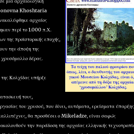
σε μια αρχαιολογική
rionovna Khoshtaria
ανακαλύφθηκε αρχαίος
καν περί το 1.000 π.Χ.
ν της προϊστορικής εποχής,
ύουν την άποψη της
ο χρυσόμαλλο δέρας.
ς της Κολχίδας υπήρξε
κατασκευή τους,
ργασίας του χρυσού, που δίνει, αυτόματα, ερείσματα ύπαρξης
 καλλιτέχνες, θα προσθέσει ο Mikeladze, είναι σαφώς
ακολουθούν την παράδοση της αρχαίας ελληνικής τεχνοτροπί