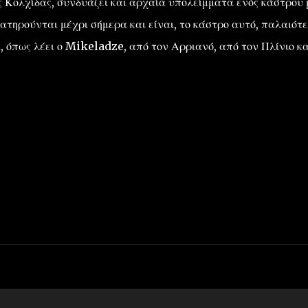
ς Κολχίδας, συνδυάζει και αρχαία υπολείμματα ενός κάστρου 
ατηρούνται μέχρι σήμερα και είναι, το κάστρο αυτό, παλαιότ
 όπως λέει ο Mikeladze, από τον Αρριανό, από τον Πλίνιο κ