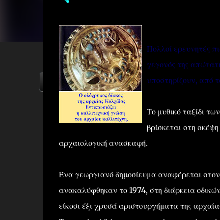
Πολλοί ερευνητές πι
γεγονός της απώτατη
υποστηρίζουν, από τ
ΑΡΧΙΚΗ
YOUTUBE
FACEBOOK
Το μυθικό ταξίδι τω
βρίσκεται στη σκέψ
αρχαιολογική ανασκαφή.
Ένα γεωργιανό δημοσίευμα αναφέρεται στον
ανακαλύφθηκαν το 1974, στη διάρκεια οδικώ
είκοσι έξι χρυσά αριστουργήματα της αρχαία