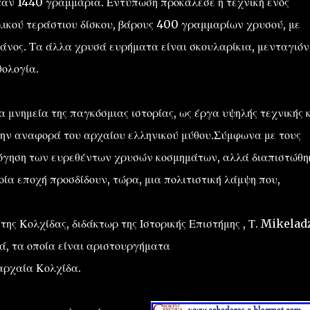
ταν 1440 γραμμάρια. Εντύπωση προκάλεσε η τεχνική ενός
λικού τεράστιου δίσκου, βάρους 400 γραμμαρίων χρυσού, με
νος. Τα άλλα χρυσά ευρήματα είναι σκουλαρίκια, μενταγιόν
ολογία.
μνημεία της παγκόσμιας ιστορίας, ως έργα υψηλής τεχνικής 
ν αναφορά του αρχαίου ελληνικού μύθου.Σύμφωνα με τους
ιολόγηση των ευρεθέντων χρυσών κοσμημάτων, αλλά διαπιστώθη
οία εποχή προσδίδουν, τώρα, μια πολιτιστική λάμψη που,
της Κολχίδας, διδάκτωρ της Ιστορικής Επιστήμης , Τ. Mikelad
, τα οποία είναι αριστουργήματα
 αρχαία Κολχίδα.