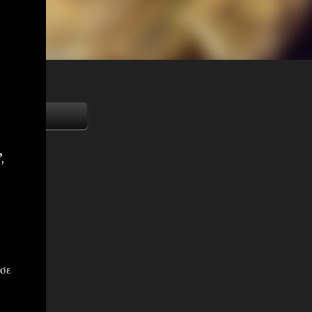
,
 σε