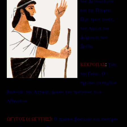
του Δευκαλίωνα
και της Πύρρας.
Είχε τρεις υιούς,
τον Αίολο, τον
Δώρο και τον
Ξούθο.
ΚΕΚΡΟΠΑΣ
:
Υιός
της Γαίας. Ο
πρώτος αυτόχθων
βασιλιάς της Αττικής, ήρωας και πρόγονος των
Αθηναίων.
ΩΓΥΓΟΣ (ή ΩΓΥΓΗΣ):
Ο πρώτος βασιλιάς και πατέρας