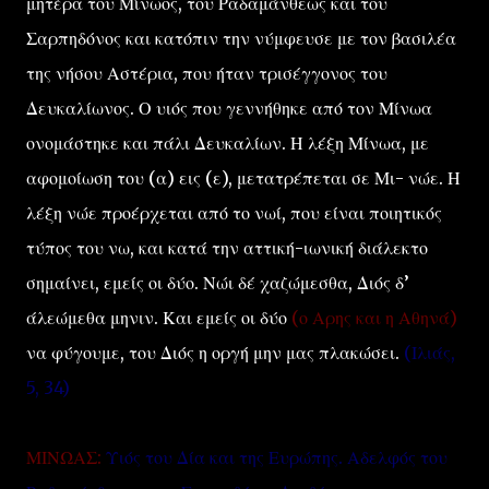
μητέρα του Μίνωος, του Ραδαμάνθεως και του
Σαρπηδόνος και κατόπιν την νύμφευσε με τον βασιλέα
της νήσου Αστέρια, που ήταν τρισέγγονος του
Δευκαλίωνος. Ο υιός που γεννήθηκε από τον Μίνωα
ονομάστηκε και πάλι Δευκαλίων. Η λέξη Μίνωα, με
αφομοίωση του (α) εις (ε), μετατρέπεται σε Μι- νώε. Η
λέξη νώε προέρχεται από το νωί, που είναι ποιητικός
τύπος του νω, και κατά την αττική-ιωνική διάλεκτο
σημαίνει, εμείς οι δύο. Νώι δέ χαζώμεσθα, Διός δ’
άλεώμεθα μηνιν. Και εμείς οι δύο
(ο Αρης και η Αθηνά)
να φύγουμε, του Διός η οργή μην μας πλακώσει.
(Ιλιάς,
5, 34)
ΜΙΝΩΑΣ:
Υιός του Δία και της Ευρώπης. Αδελφός του