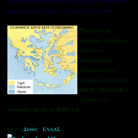
αδελφός του Δαναού και ενώ ο αδελφός του πήρε στο
μερίδιό του την Λιβύη, αυτός πήρε την Αίγυπτο.
*Σύμφωνα με
ορισμένες εκτιμήσεις,
βάσει των
αστρονομικών
δεδομένων που
αναφέρει ο Νόνος (Α
176-197, Β654-659), η
Σελήνη έγινε
δορυφόρος της γης το 26.147 π.Χ..
Πηγές:
Δίοδος
-
ΕΛΛΑΣ