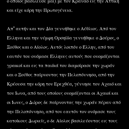
ο οποίος βασίλευσε μαζί με τον Κραναό εις την Αττική
και είχε κόρη την Πρωτογένεια.
Απ’ αυτήν και τον Δία γεννήθηκε ο Αέθλιος. Από τον
Έλληνα και την νύμφη Ορσηίδα γεννήθηκε ο Δούρος, ο
Ξούθος και ο Αίολος. Αυτός λοιπόν ο Έλλην, από τον
εαυτόν του ονόμασε Έλληνες αυτούς που ονομάζονται
γραικοί και εις τα παιδιά του διαμοίρασε την χωράν
και ο Ξούθος παίρνοντας την Πελοπόννησο, από την
Κρέουσα την κόρη τον Ερεχθέα, γέννησε τον Αχαιό και
τον Ίωνα, από τους οποίους ονομάζονται οι Αχαιοί και
οι Ίωνες, ο Δώρος δε παίρνοντας την χωράν πέραν από
την Πελοπόννησο, από τον εαυτόν τον ονόμασε τους
κατοίκους Δωριείς, ο δε Αίολος βασιλεύοντας εις τους