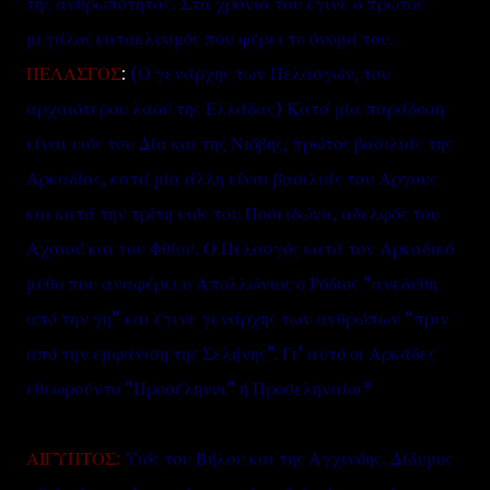
της ανθρωπότητας. Στα χρόνια του έγινε ο πρώτος
μεγάλος κατακλυσμός που φέρει το όνομά του.
ΠΕΛΑΣΓΟΣ
:
(Ο γενάρχης των Πελασγών, του
αρχαιότερου λαού της Ελλάδας) Κατά μία παράδοση
είναι υιός του Δία και της Νιόβης, πρώτος βασιλιάς της
Αρκαδίας, κατά μία άλλη είναι βασιλιάς του Αργους
και κατά την τρίτη υιός του Ποσειδώνα, αδελφός του
Αχαιού και του Φθίου. Ο Πελασγός κατά τον Αρκαδικό
μύθο που αναφέρει ο Απολλώνιος ο Ρόδιος “ανεδύθη
από την γη” και έγινε γενάρχης των ανθρώπων “πριν
από την εμφάνιση της Σελήνης”. Γι’ αυτό οι Αρκάδες
εθεωρούντο “Προσέληνοι” ή Προσεληναίοι*
ΑΙΓΥΠΤΟΣ:
Υιός του Βήλου και της Αγχινόης. Δίδυμος