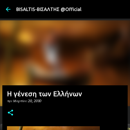
Μετάβαση στ
BISALTIS-ΒΙΣΑΛΤΗΣ @Official
Η γένεση των Ελλήνων
την
Μαρτίου 20, 2010
ΑΡΧΙΚΗ
YOUTUBE
FACEBOOK
''ΜΑΓΕΜΕ