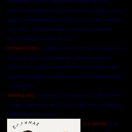
Ραδαμάνθυ και του Σαρπηδόνα. Διαδέχτηκε τον
βασιλιά της Κρήτης τον Αστερίωνα. Απέκτησε μεγάλη
φήμη σαν σοφός βασιλιάς, δίκαιος και για την επιβολή
των νόμων που παρελάμβανε (κάθε 9 χρόνια στο
βουνό Ίδη) από τον ίδιο τον Δία.
ΕΡΙΧΘΟΝΙΟΣ:
Γεννήθηκε από το σπέρμα του Ήφαιστου
που έπεσε πάνω στον μηρό της Αθηνάς η οποία το
σκούπισε με τα μαλλιά της και μετά το το έριξε στην
γη, από την οποία σε κανονικό χρονικό διάστημα βγήκε
ο Εριχθόνιος.
ΜΑΚΕΔΝΟΣ:
(γενάρχης των Μακεδόνων. Μακεδνός=
ευμήκης, ψηλός, μακρής) Υιός του Διός και της Αιθρίας,
κόρης του Δευκαλίωνος.
ΕΛΛΗΝΑΣ:
Υιός