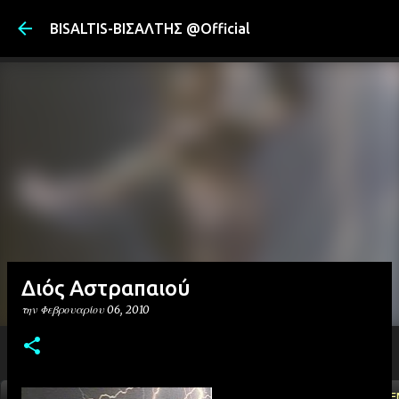
Μετάβαση στ
BISALTIS-ΒΙΣΑΛΤΗΣ @Official
Διός Αστραπαιού
την
Φεβρουαρίου 06, 2010
ΑΡΧΙΚΗ
YOUTUBE
FACEBOOK
''ΜΑΓΕΜΕ