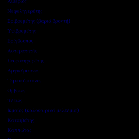
Αιθέριος
Νεφεληγερέτης
Εριβρεμέτης (βαριά βροντή)
Υψιβρεμέτης
Ερίγδουπος
Αστεροπητής
Στεροπηγερέτης
Αργικέραυνος
Τερπικέραυνος
Όμβριος
Υέτιος
Ικμαίος (καλοκαιρινά μελτέμια)
Καταιβάτης
Καππώτας