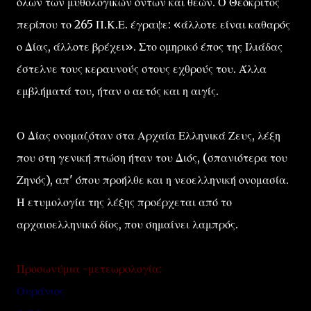
όλων των μυθολογικών όντων και θεών. Ο Θεόκριτος
περίπου το 265 Π.Κ.Ε. έγραψε: «άλλοτε είναι καθαρός
ο Δίας, άλλοτε βρέχει». Στο ομηρικό έπος της Ιλιάδας
έστελνε τους κεραυνούς στους εχθρούς του. Άλλα
εμβλήματά του, ήταν ο αετός και η αιγίς.
Ο Δίας ονομαζόταν στα Αρχαία Ελληνικά Ζευς, λέξη
που στη γενική πτώση ήταν του Διός, (σπανιότερα του
Ζηνός), απ' όπου προήλθε και η νεοελληνική ονομασία.
Η ετυμολογία της λέξης προέρχεται από το
αρχαιοελληνικό δίος, που σημαίνει λαμπρός.
Προσωνύμια -μετεωρολογία:
Ουράνιος