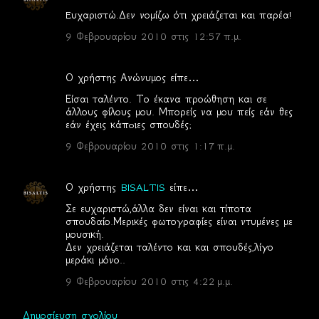
Eυχαριστώ.Δεν νομίζω ότι χρειάζεται και παρέα!
9 Φεβρουαρίου 2010 στις 12:57 π.μ.
Ο χρήστης Ανώνυμος είπε…
Είσαι ταλέντο. Το έκανα προώθηση και σε
άλλους φίλους μου. Μπορείς να μου πείς εάν θες
εάν έχεις κάπoιες σπουδές;
9 Φεβρουαρίου 2010 στις 1:17 π.μ.
Ο χρήστης
BISALTIS
είπε…
Σε ευχαριστώ,άλλα δεν είναι και τίποτα
σπουδαίο.Μερικές φωτογραφίες είναι ντυμένες με
μουσική.
Δεν χρειάζεται ταλέντο και και σπουδές,λίγο
μεράκι μόνο..
9 Φεβρουαρίου 2010 στις 4:22 μ.μ.
Δημοσίευση σχολίου