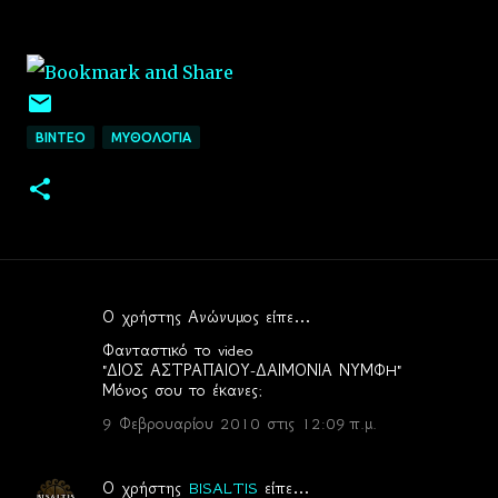
ΒΙΝΤΕΟ
ΜΥΘΟΛΟΓΙΑ
Ο χρήστης Ανώνυμος είπε…
Σ
Φανταστικό το video
χ
"ΔΙΟΣ ΑΣΤΡΑΠΑΙΟΥ-ΔΑΙΜΟΝΙΑ ΝΥΜΦH"
Μόνος σου το έκανες;
ό
λ
9 Φεβρουαρίου 2010 στις 12:09 π.μ.
ι
α
Ο χρήστης
BISALTIS
είπε…