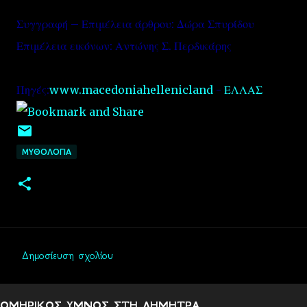
Συγγραφή – Επιμέλεια άρθρου: Δώρα Σπυρίδου
Επιμέλεια εικόνων: Αντώνης Σ. Περδικάρης
Πηγές:
www.macedoniahellenicland
-
ΕΛΛΑΣ
ΜΥΘΟΛΟΓΙΑ
Δημοσίευση σχολίου
Σ
χ
ΟΜΗΡΙΚΟΣ ΥΜΝΟΣ ΣΤΗ ΔΗΜΗΤΡΑ