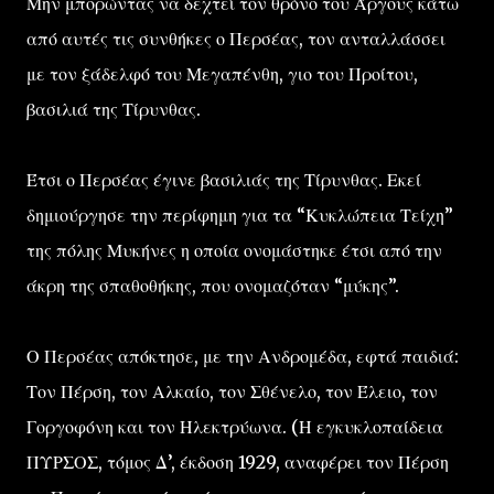
Μην μπορώντας να δεχτεί τον θρόνο του Άργους κάτω
από αυτές τις συνθήκες ο Περσέας, τον ανταλλάσσει
με τον ξάδελφό του Μεγαπένθη, γιο του Προίτου,
βασιλιά της Τίρυνθας.
Έτσι ο Περσέας έγινε βασιλιάς της Τίρυνθας. Εκεί
δημιούργησε την περίφημη για τα “Κυκλώπεια Τείχη”
της πόλης Μυκήνες η οποία ονομάστηκε έτσι από την
άκρη της σπαθοθήκης, που ονομαζόταν “μύκης”.
Ο Περσέας απόκτησε, με την Ανδρομέδα, εφτά παιδιά:
Τον Πέρση, τον Αλκαίο, τον Σθένελο, τον Έλειο, τον
Γοργοφόνη και τον Ηλεκτρύωνα. (Η εγκυκλοπαίδεια
ΠΥΡΣΟΣ, τόμος Δ’, έκδοση 1929, αναφέρει τον Πέρση