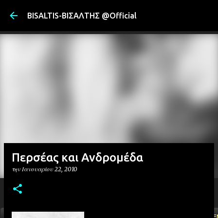
Μετάβαση στ
BISALTIS-ΒΙΣΑΛΤΗΣ @Official
Περσέας και Ανδρομέδα
την
Ιανουαρίου 22, 2010
ΑΡΧΙΚΗ
YOUTUBE
FACEBOOK
''ΜΑΓΕΜΕ