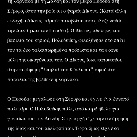
τη λάρνακα με τη Δανάη και τον μικρό Περσέα στη
Σέριφο, όπου την βρίσκει ο ψαράς Δίκτυς. (Κατά άλλη
εκδοχή ο Δίκτυς ψάρεψε το κιβώτιο που φιλοξενούσε
την Δανάη και τον Περσέα). Ο Δίκτυς, αδελφός του
βασιλιά του νησιού, Πολυδεύκη, φιλοξένησε στο σπίτι
του τα δυο ταλαιπωρημένα πρόσωπα και τα έκανε
μέλη της οικογένειας του. Ο Δίκτυς, ίσως κατοικούσε
στην περίφημη “Σπηλιά του Κύκλωπα“, αφού στα
παράλια της βρέθηκε η λάρνακα.
Ο Περσέας μεγάλωσε στη Σέριφο και έγινε ένα δυνατό
παλικάρι. Ο Πολυδεύκης πάλι, από καιρό ήθελε για
γυναίκα του την Δανάη. Στην αρχή είχε την αντίρρηση
της ίδιας και του αδελφού του. Τώρα όμως είχε ένα