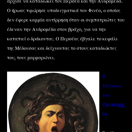
άρχισε να καταδιώκει τον Περσέα και την Ανδρομέδα.
Ο ήρωας τιμώρησε υποδειγματικά τον Φινέα, ο οποίος
δεν έφερε καμμία αντίρρηση όταν οι συμπατριώτες του
έδεναν την Ανδρομέδα στον βράχο, για να την
καταπιεί ο δράκοντας. Ο Περσέας έβγαλε το κεφάλι
της Μέδουσας και δείχνοντας το στους καταδιώκτες
του, τους μαρμαρώνει.
Η
Μέδουσα
του
Caravagg
io