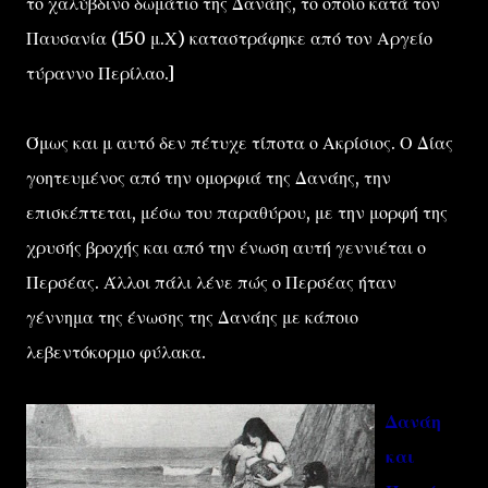
το χαλύβδινο δωμάτιο της Δανάης, το οποίο κατά τον
Παυσανία (150 μ.Χ) καταστράφηκε από τον Αργείο
τύραννο Περίλαο.]
Όμως και μ αυτό δεν πέτυχε τίποτα ο Ακρίσιος. Ο Δίας
γοητευμένος από την ομορφιά της Δανάης, την
επισκέπτεται, μέσω του παραθύρου, με την μορφή της
χρυσής βροχής και από την ένωση αυτή γεννιέται ο
Περσέας. Άλλοι πάλι λένε πώς ο Περσέας ήταν
γέννημα της ένωσης της Δανάης με κάποιο
λεβεντόκορμο φύλακα.
Δανάη
και