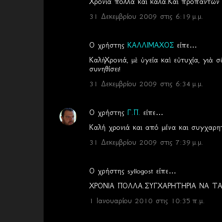
Χρόνια πολλά και καλά.Και προπάντων μ
χ
31 Δεκεμβρίου 2009 στις 6:19 μ.μ.
ό
λ
Ο χρήστης
ΚΑΛΛΙΜΑΧΟΣ
είπε…
ι
Καλὴ Χρονιά, μὲ ὑγεία καὶ εὐτυχία, γιὰ 
α
συνηθίσει!
31 Δεκεμβρίου 2009 στις 6:34 μ.μ.
Ο χρήστης
Γ.Π.
είπε…
Καλή χρονιά και από μένα και συγχαρητή
31 Δεκεμβρίου 2009 στις 7:39 μ.μ.
Ο χρήστης syllogost είπε…
ΧΡΟΝΙΑ ΠΟΛΛΑ.ΣΥΓΧΑΡΗΤΗΡΙΑ ΝΑ ΤΑ 
1 Ιανουαρίου 2010 στις 10:35 π.μ.