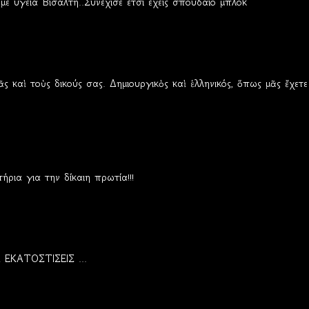
ε υγεία Βισάλτη..Συνέχισε έτσι έχεις σπουδαίο μπλοκ
σᾶς καὶ τοὺς δικούς σας. Δημιουργικὸς καὶ ἑλληνικός, ὅπως μᾶς ἔχετε
ρια για την δίκαιη πρωτία!!!
ΕΚΑΤΟΣΤΙΣΕΙΣ ...