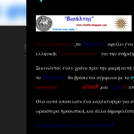
"μπλογκόσφαιρα"
,το
"Βισάλτης"
οφείλει ένα
ΑΡΧΙΚΗ
YOUTUBE
FACEBOOK
ελληνικής
"μπλογκόσφαιρας"
για την στήριξη
Ξεκινώντας έναν χρόνο πριν την μικρή αυτή 
το
"Βισάλτης"
θα βρίσκεται σύμφωνα με το
s
ιστολόγια
(σε σύνολο
47740!!
)
,και
πρώτο
(!!)
στ
Όλα αυτά αποτελούν ένα καλό κίνητρο για συ
ωραιότερα προσωπικά, και άλλα δημοφιλέστ
Καλή χρονιά και με υγεία σε όλους!!