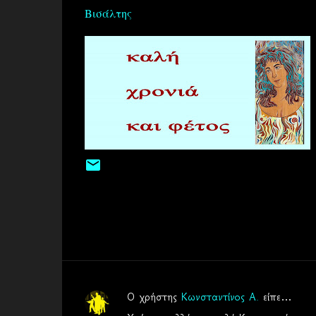
Βισάλτης
Ο χρήστης
Κωνσταντίνος Α.
είπε…
Σ