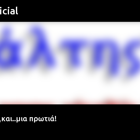
cial
Μετάβαση στο κύριο περιεχόμενο
και..μια πρωτιά!