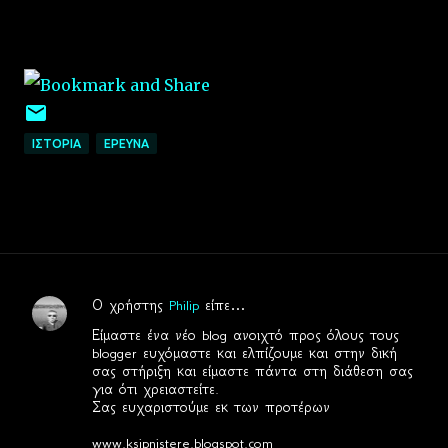
ΙΣΤΟΡΙΑ
EΡΕΥΝΑ
Ο χρήστης
Philip
είπε…
Σ
Είμαστε ένα νέο blog ανοιχτό προς όλους τους
χ
blogger ευχόμαστε και ελπίζουμε και στην δική
σας στήριξη και είμαστε πάντα στη διάθεση σας
ό
για ότι χρειαστείτε.
λ
Σας ευχαριστούμε εκ των προτέρων
ι
www.ksipnistere.blogspot.com