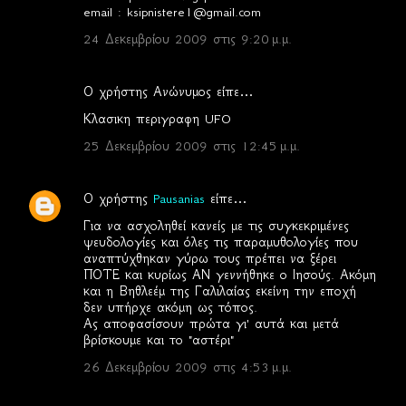
α
email : ksipnistere1@gmail.com
24 Δεκεμβρίου 2009 στις 9:20 μ.μ.
Ο χρήστης Ανώνυμος είπε…
Κλασικη περιγραφη UFO
25 Δεκεμβρίου 2009 στις 12:45 μ.μ.
Ο χρήστης
Pausanias
είπε…
Για να ασχοληθεί κανείς με τις συγκεκριμένες
ψευδολογίες και όλες τις παραμυθολογίες που
αναπτύχθηκαν γύρω τους πρέπει να ξέρει
ΠΟΤΕ και κυρίως ΑΝ γεννήθηκε ο Ιησούς. Ακόμη
και η Βηθλεέμ της Γαλιλαίας εκείνη την εποχή
δεν υπήρχε ακόμη ως τόπος.
Ας αποφασίσουν πρώτα γι' αυτά και μετά
βρίσκουμε και το "αστέρι"
26 Δεκεμβρίου 2009 στις 4:53 μ.μ.