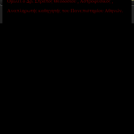
Ομιλεί ο Δρ. Στράτος Θεοδοσίου , Αστροφυσικός ,
Αναπληρωτής καθηγητής του Πανεπιστημίου Αθηνών.