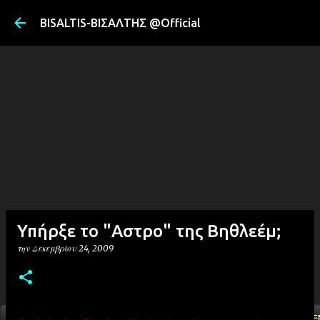
Μετάβαση στ
BISALTIS-ΒΙΣΑΛΤΗΣ @Official
Υπήρξε το "Αστρο" της Βηθλεέμ;
την
Δεκεμβρίου 24, 2009
ΑΡΧΙΚΗ
YOUTUBE
FACEBOOK
''ΜΑΓΕΜΕ