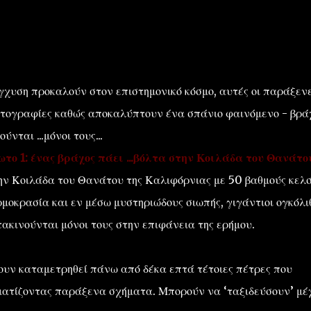
γχυση προκαλούν στον επιστημονικό κόσμο, αυτές οι παράξεν
τογραφίες καθώς αποκαλύπτουν ένα σπάνιο φαινόμενο - βρά
''ΜΑΓΕΜΕΝΕΣ'' /PROJECT
ΣΧΕΤΙΚΑ/ABOUT
ούνται ...μόνοι τους...
ωτο 1: ένας βράχος πάει ...βόλτα στην Κοιλάδα του Θανάτο
ην Κοιλάδα του Θανάτου της Καλιφόρνιας με 50 βαθμούς κελσ
ρμοκρασία και εν μέσω μυστηριώδους σιωπής, γιγάντιοι ογκόλι
τακινούνται μόνοι τους στην επιφάνεια της ερήμου.
ουν καταμετρηθεί πάνω από δέκα επτά τέτοιες πέτρες που
χηματίζοντας παράξενα σχήματα. Μπορούν να ‘ταξιδεύσουν’ μέ