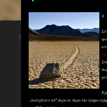
Β
Σύ
φω
ΑΡΧΙΚΗ
YOUTUBE
FACEBOOK
κιν
(Φ
Στ
θε
με
Έχ
...διασχίζουν απ’ άκρο σε άκρο την έρημο σ