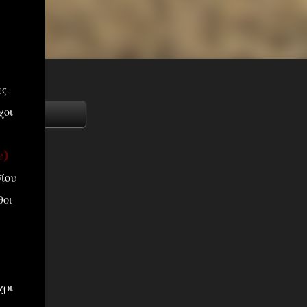
ες
χοι
υ)
ίου
θοι
χρι