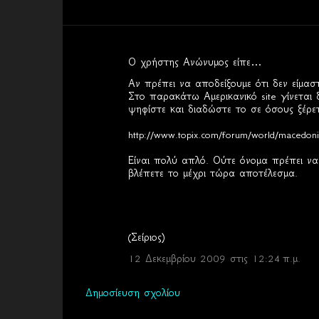
Ο χρήστης Ανώνυμος είπε…
Σ
Αν πρέπει να αποδείξουμε ότι δεν είμα
χ
Στο παρακάτω Αμερικανικό site γίνεται 
ψηφίστε και διαδώστε το σε όσους ξέρετ
ό
λ
http://www.topix.com/forum/world/mac
ι
Είναι πολύ απλό. Ούτε όνομα πρέπει να 
α
βλέπετε το μέχρι τώρα αποτέλεσμα.
(Σείριος)
12 Δεκεμβρίου 2009 στις 12:24 π.μ.
Δημοσίευση σχολίου