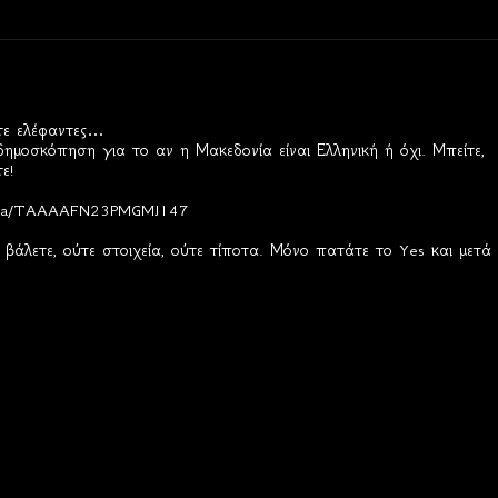
στε ελέφαντες…
δημοσκόπηση για το αν η Μακεδονία είναι Ελληνική ή όχι. Μπείτε,
ε!
edonia/TAAAAFN23PMGMJ147
βάλετε, ούτε στοιχεία, ούτε τίποτα. Μόνο πατάτε το Yes και μετά