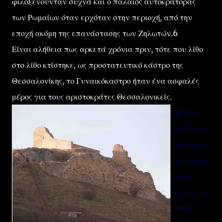
φιλοξενούνταν συχνά και ο παλαιός αυτοκράτορας
των Ρωμαίων όταν ερχόταν στην περιοχή, από την
εποχή ακόμη της επανάστασης των Ζηλωτών.6
Είναι αλήθεια πως αρκετά χρόνια πριν, τότε που λίθο
στο λίθο κτίστηκε, ως προστατευτικό κάστρο της
Θεσσαλονίκης, το Γυναικόκαστρο ήταν ένα ασφαλές
μέρος για τους αριστοκράτες Θεσσαλονικείς.
Καθώς
λούζει το
κάστρο ο
μεσημερι
ανός
χειμωνιά
τικος