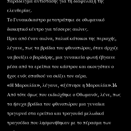
παράδειγμα αντίστασης για τη διαφύλαξη της
ελευθερίας.
Το Γυναικόκαστρο μετατράπηκε σε οθωμανικό
διοικητικό κέντρο για τέσσερις αιώνες.
Πριν από έναν αιώνα, παλιοί κάτοικοι της περιοχής,
λέγανε, πως τα βράδια του φθινοπώρου, όταν άρχιζε
να βουίζει ο βαρδάρης, μια γυναικεία φωνή έβγαινε
μέσα από τα ερείπια του κάστρου και ακουγόταν ο
ήχος ενός σπαθιού να σκίζει τον αέρα.
«Η Μαρουλία», λέγανε, «ξύπνησε η Μαρουλία».14
Από τότε όμως που εκδιώχθηκε ο Οθωμανός, λένε, πως
τα ήσυχα βράδια του φθινοπώρου μια γυναίκα
τριγυρνά στα ερείπια και τραγουδά μελωδικά
τραγούδια που λησμονήθηκαν με το πέρασμα των