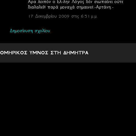
Αρα λοιπόν ο Ελ-λην Λόγος δέν σιωπαίνει ούτε
διαλαλεί!! παρά μοναχά σημαινει!.-Αρτάνη.-
17 Δεκεμβρίου 2009 στις 6:51 μ.μ.
Δημοσίευση σχολίου
ΟΜΗΡΙΚΟΣ ΥΜΝΟΣ ΣΤΗ ΔΗΜΗΤΡΑ