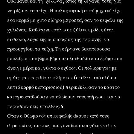
Οθωμανοί και τη ‘χελώνα’, όπως τη λέγανε, τότε, για
να ρίξουν τα τείχη. Η πολιορκητική αυτή μηχανή είχε
ένα κορμό με χυτό σίδηρο μπροστά, σαν το κεφάλι της
χελώνας. Καθότανε επάνω σε ξύλινες ρόδες ήταν
δύσκολο, λόγω της ιδιομορφίας της περιοχής, να
προσεγγίσει τα τείχη. Τη σέρνανε δεκατέσσερα
μουλάρια που βήμα βήμα ακολουθούσαν το δρόμο που
άνοιγε μέρα και νύκτα ο εχθρός. Οι πολιορκητές με
αμέτρητες τεράστιες κλίμακες (σκάλες από ολόισο
λεπτό κορμό κυπαρισσιού) περικύκλωσαν το κάστρο
και προσπαθούσαν να αλώσουν τους πύργους και να
περάσουν στις επάλξεις.4
Όταν ο Οθωμανός επικεφαλής άκουσε από τους
στρατιώτες του πως μια γυναίκα ακουγότανε στην