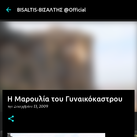
Μετάβαση στ
BISALTIS-ΒΙΣΑΛΤΗΣ @Official
Η Μαρουλία του Γυναικόκαστρου
την
Δεκεμβρίου 13, 2009
ΑΡΧΙΚΗ
YOUTUBE
FACEBOOK
''ΜΑΓΕΜΕ