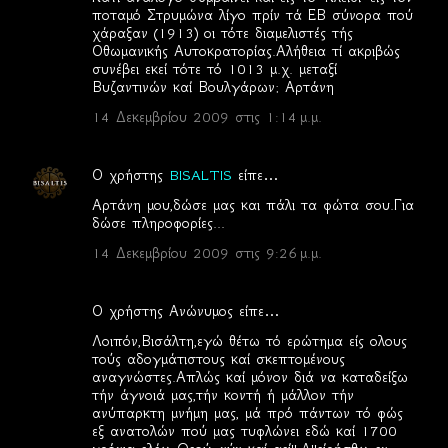
χ
ποταμό Στρυμώνα λίγο πρίν τά ΕΒ σύνορα πού
χάραξαν (1913) οι τότε διαμελιστές τής
ό
Οθωμανικής Αυτοκρατορίας.Αλήθεια τί ακριβώς
λ
συνέβει εκεί τότε τό 1013 μ.χ. μεταξί
Βυζαντινών καί Βουλγάρων; Αρτάνη
ι
14 Δεκεμβρίου 2009 στις 1:14 μ.μ.
α
Ο χρήστης
BISALTIS
είπε…
Αρτάνη μου,δώσε μας και πάλι τα φώτα σου.Για
δώσε πληροφορίες...
14 Δεκεμβρίου 2009 στις 9:26 μ.μ.
Ο χρήστης Ανώνυμος είπε…
Λοιπόν,Βισάλτη,εγώ θέτω τό ερώτημα είς ολους
τούς αδογμάτιστους καί σκεπτομένους
αναγνώστες.Απλώς καί μόνον διά να καταδείξω
τήν άγνοιά μας,τήν κοντή ή μάλλον τήν
ανύπαρκτη μνήμη μας, μά πρό πάντων τό φώς
εξ ανατολών πού μας τυφλώνει εδώ καί 1700