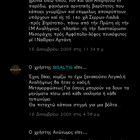
χρόνια ελέω Θεού, νύν καί αεί!!.Α!!είρήσθω εν
παρόδω, φαινόμενα αρνητικής βαρύτητος που
κάποιοι γνωρίζουν καί επιμμελως αποκρύπτουν
υπάρχουν καί είς τό 14ο χιλ.Σερρων-Λαιλιά
-πρός Ξηρότοπο-, πάνω από τήν Πρώτη είς τήν
Ι.Μ.Αναλήψεως -πλησίον- είς τήν διασταύρωσιν
Μεσοράχης πρός Αμφόπολιν-λόφος πευκόφυτος
μέ Ι.Ναίδριον.Αρτάνη
16 Δεκεμβρίου 2009 στις 11:34 π.μ.
Ο χρήστης
BISALTIS
είπε…
Έχεις δίκιο, νομίζω το έχω ξανακούσει.Λογικό,ή
Αναλήψεως θα ήταν ο ναός,ή
Μεταμορφώσεως.Για όσους μπορούν να δουν τα
μηνύματα πίσω από κάθε εκκλησία ή κάθε
τοπωνύμιο.
Θα πεταχτώ κάποια στιγμή για μια βόλτα...
16 Δεκεμβρίου 2009 στις 4:58 μ.μ.
Ο χρήστης Ανώνυμος είπε…