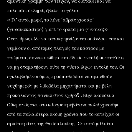
αμυντική γραμμή των τειχών, να διατάζει και να
πολεμάει σκληρά, έβαλε τα γέλια.
« Γι’ αυτό, μωρέ, το λένε ‘αβράτ χισσάρ’
(γυναικόκαστρο) γιατί το κρατά μια γυναίκα;»
Όταν όμως είδε να κατακρημνίζονται οι άνδρες του και
γεμίζουν οι απότομες πλαγιές του κάστρου με
πτώματα, συνοφρυώθηκε και έδωσε εντολή οι επιθέσεις
να μη σταματήσουν ούτε τη νύκτα δίχως εντολή του. Οι
εγκλωβισμένοι όμως προσπαθούσαν να αμυνθούν
νυχθημερόν με λιθοβόλα μηχανήματα και με βέλη
προκαλώντας πανικό στον εχθρό5 . Είχε ακούσει ο
Οθωμανός πως στο κάστρο κρυβότανε πολύ χρυσάφι
από τα παλαιότερα ακόμη χρόνια που το κατείχαν οι
αριστοκράτες της Θεσσαλονίκης. Σε αυτό μάλιστα