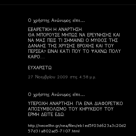
Ο χρήστης Ανώνυμος είπε…
Σ
ΕΞΑΙΡΕΤΙΚΗ Η ΑΝΑΡΤΗΣΗ.
χ
ΘΑ ΜΠΟΡΟΥΣΕ ΜΗΠΩΣ ΝΑ ΕΡΕΥΝΗΣΗΣ ΚΑΙ
ΝΑ ΜΑΣ ΠΕΙΣ ΤΙ ΣΗΜΑΙΝΕΙ Ο ΜΥΘΟΣ ΤΗΣ
ό
ΔΑΝΑΗΣ ΤΗΣ ΧΡΥΣΗΣ ΒΡΟΧΗΣ ΚΑΙ ΤΟΥ
λ
ΠΕΡΣΕΑ? ΕΙΝΑΙ ΚΑΤΙ ΠΟΥ ΤΟ ΨΑΧΝΩ ΠΟΛΥ
ΚΑΙΡΟ....
ι
α
ΕΥΧΑΡΙΣΤΩ
27 Νοεμβρίου 2009 στις 4:58 μ.μ.
Ο χρήστης Ανώνυμος είπε…
ΥΠΕΡΟΧΗ ΑΝΑΡΤΗΣΗ. ΓΙΑ ΕΝΑ ΔΙΑΦΟΡΕΤΙΚΟ
ΑΠΟΣΥΜΒΟΛΙΣΜΟ ΤΟΥ ΚΗΡΥΚΕΙΟΥ ΤΟΥ
ΕΡΜΗ ΔΕΙΤΕ ΕΔΩ:
http://neoellhn.gr/nea/files/eb1ed5f03d623a3c20d2
57d31a802ad5-7107.html