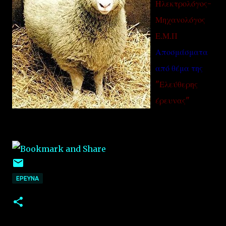
Ηλεκτρολόγος-
Μηχανολόγος
Ε.Μ.Π
Αποσμάσματα
από θέμα της
"Ελεύθερης
έρευνας"
EΡΕΥΝΑ