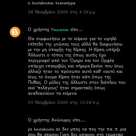
o kostakoutas ksanaxtypa
28 Νοεμβρίου 2009 στις 4:39 μ.μ.
Ο χρήστης
Pausanias
είπε…
Θα συμφωνήσω με το κείμενο για το υψηλό
επίπεδο της γνώσεις τους αλλά θα διαφωνήσω
με την μη ύπαρξη της Κίρκης. Η Κίρκη υπήρξε.
Άλλωστε ο τόπος της όπως αυτός έχει
περιγραφεί από τον Όμηρο και τον Ορφέα
υπάρχει επακριβώς και σήμερα.Εκείνο που ίσως
άλλαζε ήταν το πρόσωπο αυτό καθ' εαυτό και
ίσως το όνομα Κίρκη ήταν κάτι όπως της
Πυθίας. Ο ρόλος της άλλωστε στον διάπλου του
εκεί "πελάγους" ήταν σημαντικός όπως
αναδεικνύουν τα κείμενα.
29 Νοεμβρίου 2009 στις 10:26 π.μ.
Ο χρήστης Ανώνυμος είπε…
ρε kostakouta αν δεν μπεις να πεις την πα..π..ρια
σου θα σκασεις.Γιατι δεν μπαινεις στο τρωκτικο