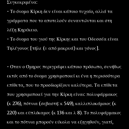
Συγκεκριμένα:
• Το όνομα Κίρκη δεν είναι κάποιο τυχαίο, αλλά τα
γράμματα που το αποτελούν συναντώνται και στη
λέξη Κηρύκειο.
• Το όνομα του γιού της Κίρκης και του Οδυσσέα είναι
Τηλέγονος [τήλε (= από μακρυά) και γόνος].
• Όταν ο Όμηρος περιγράφει κάποιο πρόσωπο, συνήθως
εκτός από το όνομα χρησιμοποιεί κι ένα η περισσότερα
επίθετα, που το προσδιορίζουν καλύτερα. Τα επίθετα
που χρησιμοποιεί για την Κίρκη είναι: πολυφάρμακος
(κ 276), πότνια (σεβαστή: κ 549), καλλιπλοκάμοιος (κ
220) και εϋπλόκαμος (κ 136 και λ 8). Το πολυφάρμακος
και το πότνια μπορούν εύκολα να εξηγηθούν, γιατί,