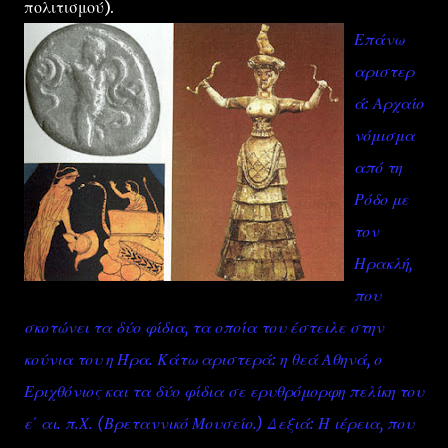
πολιτισμού).
Επάνω
αριστερ
ά: Αρχαίο
νόμισμα
από τη
Ρόδο με
τον
Ηρακλή,
που
σκοτώνει τα δύο φίδια, τα οποία του έστειλε στην
κούνια του η Ήρα. Κάτω αριστερά: η θεά Αθηνά, ο
Εριχθόνιος και τα δύο φίδια σε ερυθρόμορφη πελίκη του
ε΄ αι. π.Χ. (Βρεταννικό Μουσείο.) Δεξιά: Η ιέρεια, που