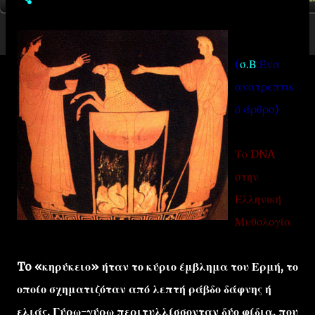
(
σ.Β
:Ένα
ανατρεπτικ
ό άρθρο)
Το DNA
στην
Ελληνική
Μυθολογία
To «κηρύκειο» ήταν το κύριο έμβλημα του Ερμή, το
οποίο σχηματιζόταν από λεπτή ράβδο δάφνης ή
ελιάς. Γύρω-γύρω περιτυλλίσσονταν δύο φίδια, που