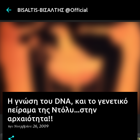
Μετάβαση στ
BISALTIS-ΒΙΣΑΛΤΗΣ @Official
Η γνώση του DNA, και το γενετικό
πείραμα της Ντόλυ...στην
αρχαιότητα!!
την
Νοεμβρίου 26, 2009
ΑΡΧΙΚΗ
YOUTUBE
FACEBOOK
''ΜΑΓΕΜΕ