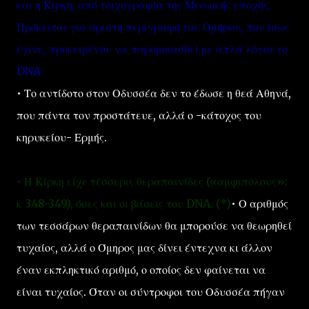
και η Κίρκη, από τοιχογραφία της Μινωικής εποχής.
Πρόκειται για άριστη περιγραφή του Ομήρου, που ίσως
έγινε, προκειμένου να παρομοιασθεί με απλά λόγια το
DNA.
• Το αντίδοτο στον Οδυσσέα δεν το έδωσε η θεά Αθηνά,
που πάντα τον προστάτευε, αλλά ο -κάτοχος του
κηρυκείου- Ερμής.
• Η Κίρκη είχε τέσσερις θεραπαινίδες («αμφιπόλους»:
κ 348-349), όσες και οι βάσεις του DNA. (*)
• Ο αριθμός
των τεσσάρων θεραπαινίδων θα μπορούσε να θεωρηθεί
τυχαίος, αλλά ο Όμηρος μας δίνει έντεχνα κι άλλον
έναν εκπληκτικό αριθμό, ο οποίος δεν φαίνεται να
είναι τυχαίος. Όταν οι σύντροφοι του Οδυσσέα πήγαν