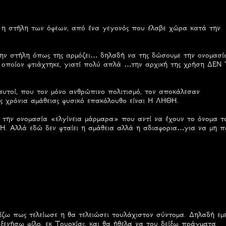
ι η στήλη των όφεων, από ένα γεγονός που έλαβε χώρα κατά την
ην στήλη όπως της αρμόζει… δηλαδή να της δώσουμε την ονομασί
ν οποίον φτιάχτηκε, γιατί πολύ απλά …την αρχική της χρήση ΔΕΝ
 αυτοί, που τον μόνο ανθρώπινο πολιτισμό, τον αποκάλεσαν
ς χρόνια αμάθειας φυσικό επακόλουθο είναι Η ΛΗΘΗ.
 την ονομασία «ελγίνεια μάρμαρα» που αντί να έχουν το όνομα τ
Η. Αλλά εδώ δεν φταίει η αμάθεια αλλά η αδιαφορια…για να μη 
ίζω πως τελείωσε η θα τελειώσει τουλάχιστον σύντομα. Δηλαδή εμεί
ξενήσω φίλο, εκ Τουρκίας, και θα ήθελα να του δείξω πράγματα