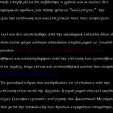
τικής εποχής,άλλα ότι σεβάστηκε ο χρόνος και οι αιώνες δεν
σφαιρικών ομάδων, και πάσης φύσεως “καλλιτέχνες” την
,και την εκτόνωση των καλλιτεχνικών τους τους ανησυχιών.
 εκεί και δεν ισωπεδώθηκε από την οικοδομική λαίλαπα όπως 
 αποτελούσε μέρος κάποιου σπουδαίου κτιρίου,αφού ως γνωστό
ιγονιδών
ήταν τόπος συγκέντρωσης δημοσίων κτιρίων και
ατήθηκαν και καταστράφηκαν από την επέλαση των εργολάβων
ό τα γκρίζα, τσιμεντένια και αντιαισθητικά κουτιά που ονομ
ρες της μεταπολεμικής Ελλάδας.
Τα μοναδικά κτίρια που κατόρθωσαν να γλυτώσουν από την
επέλαση είναι αυτά της Αρχαίας Αγοράς,αφού στο εκεί οικό
είχαν ξεκινήσει εργασίες ανέγερσης του Δικαστικού Μεγάρου
που μετά την αποκάλυψη των πρώτων ευρημάτων σταμάτησε