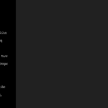
άλλα
 η
 των
άσαμε
πεδο
,
.