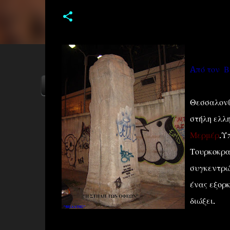
Aπό τον Β
ΑΡΧΙΚΗ
YOUTUBE
FACEBOOK
Θεσσαλονίκ
στήλη ελλη
Μερμέρ
.Υ
Τουρκοκρατ
συγκεντρώ
ένας εξορ
διώξει.