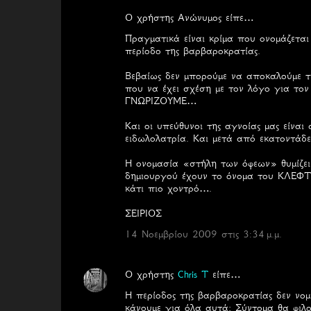
Ο χρήστης Ανώνυμος είπε…
Σ
Πραγματικά είναι κρίμα που ονομάζετα
χ
περίοδο της βαρβαροκρατίας.
ό
Βεβαίως δεν μπορούμε να αποκαλούμε τ
λ
που να έχει σχέση με τον λόγο για το
ΓΝΩΡΙΖΟΥΜΕ…
ι
α
Και οι υπεύθυνοι της αγνοίας μας είναι
ειδωλολατρία. Και μετά από εκατοντάδε
Η ονομασία «στήλη των όφεων» θυμίζει
δημιουργού έχουν το όνομα του ΚΛΕΦΤ
κάτι πιο χοντρό….
ΣΕΙΡΙΟΣ
14 Νοεμβρίου 2009 στις 3:34 μ.μ.
Ο χρήστης
Chris T
είπε…
Η περίοδος της βαρβαροκρατίας δεν νομ
κάνουμε για όλα αυτά; Σύντομα θα φιλο