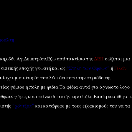
ισάλτη
''ΜΑΓΕΜΕΝΕΣ'' /PROJECT
ΣΧΕΤΙΚΑ/ABOUT
η,οδός Αγ.Δημητρίου.Εξω από το κτίριο της
ΔΕΗ
σώζεται μια
νιστικής εποχής γνωστή και ως
“Στήλη των Όφεων”
ή
Γιλάν
πάρχει μια ιστορία που λέει ότι κατα την περιόδο της
ίας γέμισε η πόλη με φίδια.Τα φίδια αυτά για άγνωστο λόγο
θηκαν γύρω, και επάνω σε αυτήν την στήλη.Επιστρατεύθηκε τ
κιστής
“χόντζας”
και κατάφερε με τους εξορκισμούς του να τα