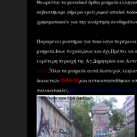
Θεωρείται το μοναδικό όρθιο μνημείο ελληνισ
σεβαστήκαμε σήμερα εμείς,αφού οπαδοί ποδο
χρησιμοποιούν για την ανάρτηση συνθημάτων
Παραμένει μυστήριο για ποιο λόγο περέμεινε
μνημεία.Ίσως τυχαία,ίσως και όχι.Πρέπει να
ευρύτερη περιοχή της Αγ.Δημητρίου και Αντ
ναών
.'Ολα τα μνημεία αυτά δυστυχώς λεηλ
δεκαετιών
1960-70
,και αντικαταστάθηκαν απ
πολυκατοικίες.
Μια από τις μεγαλύτερες κατά