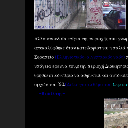
Άλλα σπουδαία κτίρια της περιοχής που γνωρ
αποκαλύφθηκε όταν κατεδαφίστηκε η παλιά π
Σεραπείο
(Ελληνιστικός-αιγυπτιακός ναός)
π
υπόγεια έρευνα του,στην περιοχή Διοικητηρίο
θρησκευτικό κτίριο να ασφυκτιά και αυτό κά
αρχών του '60.
(Δείτε για το θέμα του
Σεραπε
-Βισάλτης-