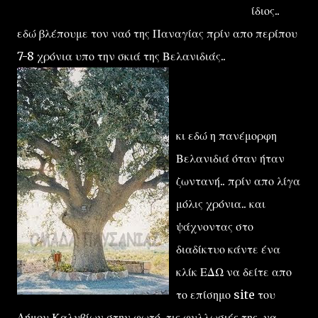
ίδιος..
εδώ βλέπουμε τον ναό της Παναγίας πρίν απο περίπου
7-8 χρόνια υπο την σκιά της Βελανιδιάς..
κι εδώ η πανέμορφη
Βελανιδιά όταν ήταν
ζωντανή.. πρίν απο λίγα
μόλις χρόνια.. και
ψάχνοντας στο
διαδίκτυο κάντε ένα
κλίκ ΕΔΩ να δείτε απο
το επίσημο site του
Δήμου Καλυβίων στην φωτό, τις φυλλωσιές της, να