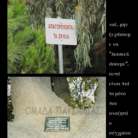
ναί.. μην
ξεχάσουμ
ε να
"διασκεδ
άσουμε"..
αυτό
είναι πιά
το μόνο
που
αναζητά
ο
σύγχρονο