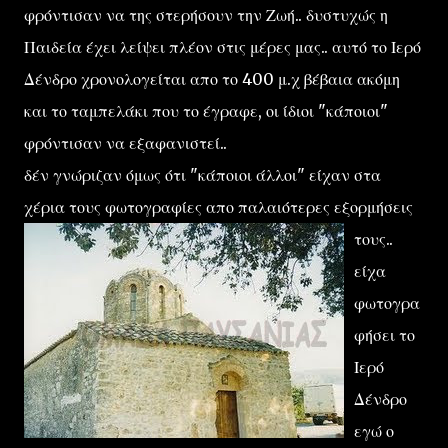
φρόντισαν να της στερήσουν την Ζωή.. δυστυχώς η
Παιδεία έχει λείψει πλέον στις μέρες μας.. αυτό το Ιερό
Δένδρο χρονολογείται απο το 400 μ.χ βέβαια ακόμη
και το ταμπελάκι που το έγραφε, οι ίδιοι "κάποιοι"
φρόντισαν να εξαφανιστεί..
δέν γνώριζαν όμως ότι "κάποιοι άλλοι" είχαν στα
χέρια τους φωτογραφίες απο
παλαιότερες εξορμήσεις
τους..
είχα
φωτογρα
φήσει το
Ιερό
Δένδρο
εγώ ο