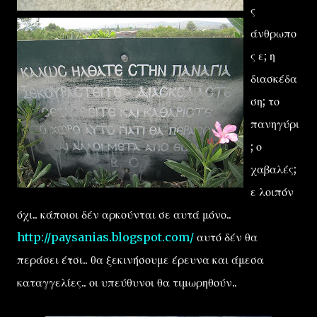
ς
άνθρωπο
ς ε; η
διασκέδα
ση; το
πανηγύρι
; ο
χαβαλές;
ε λοιπόν
όχι.. κάποιοι δέν αρκούνται σε αυτά μόνο..
http://paysanias.blogspot.com/
αυτό δέν θα
περάσει έτσι.. θα ξεκινήσουμε έρευνα και άμεσα
καταγγελίες.. οι υπεύθυνοι θα τιμωρηθούν..