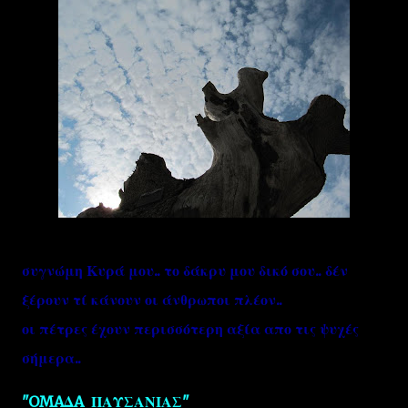
συγνώμη Κυρά μου.. το δάκρυ μου δικό σου.. δέν
ξέρουν τί κάνουν οι άνθρωποι πλέον..
οι πέτρες έχουν περισσότερη αξία απο τις ψυχές
σήμερα..
"OMAΔA ΠΑΥΣΑΝΙΑΣ"