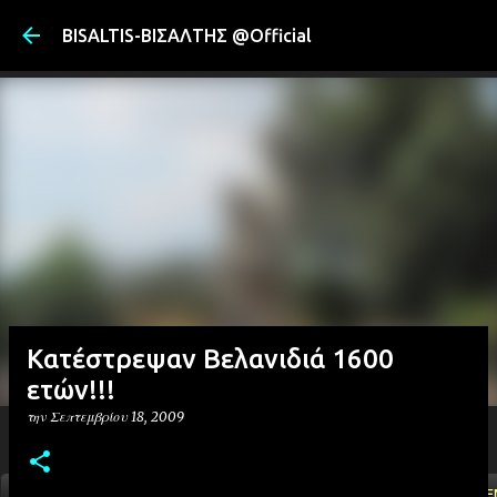
Μετάβαση στ
BISALTIS-ΒΙΣΑΛΤΗΣ @Official
Κατέστρεψαν Βελανιδιά 1600
ετών!!!
την
Σεπτεμβρίου 18, 2009
ΑΡΧΙΚΗ
YOUTUBE
FACEBOOK
''ΜΑΓΕΜΕ