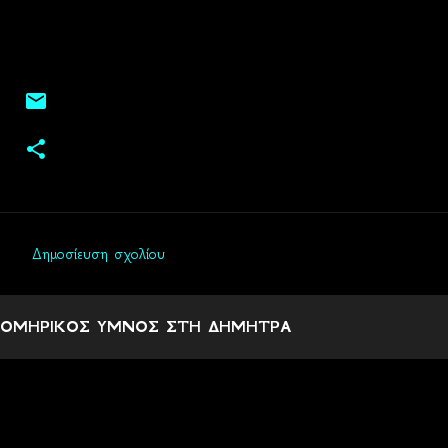
Δημοσίευση σχολίου
Σ
χ
ΟΜΗΡΙΚΟΣ ΥΜΝΟΣ ΣΤΗ ΔΗΜΗΤΡΑ
ό
λ
ι
α