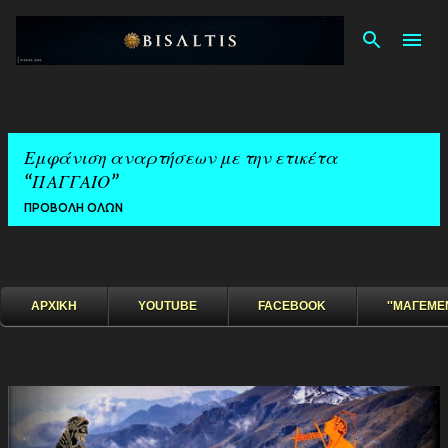
Μετάβαση στ
Εμφάνιση αναρτήσεων με την ετικέτα
ΠΑΓΓΑΙΟ
ΠΡΟΒΟΛΉ ΌΛΩΝ
ΑΡΧΙΚΗ
YOUTUBE
FACEBOOK
''ΜΑΓΕΜΕ
Α
ν
α
ρ
τ