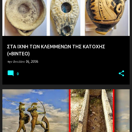
ή
σ
ε
ι
ς
ΣΤΑ ΙΧΝΗ ΤΩΝ ΚΛΕΜΜΕΝΩΝ ΤΗΣ ΚΑΤΟΧΗΣ
(+ΒΙΝΤΕΟ)
την
Ιουλίου 14, 2014
0