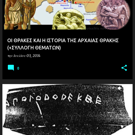
σ
ε
ι
ς
ΟΙ ΘΡΑΚΕΣ ΚΑΙ Η ΙΣΤΟΡΙΑ ΤΗΣ ΑΡΧΑΙΑΣ ΘΡΑΚΗΣ
(+ΣΥΛΛΟΓΗ ΘΕΜΑΤΩΝ)
την
Ιουλίου 03, 2014
0