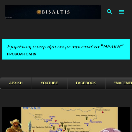
Μετάβαση στ
Εμφάνιση αναρτήσεων με την ετικέτα
ΘΡΑΚΗ
ΠΡΟΒΟΛΉ ΌΛΩΝ
ΑΡΧΙΚΗ
YOUTUBE
FACEBOOK
''ΜΑΓΕΜΕ
Α
ν
α
ρ
τ
ή